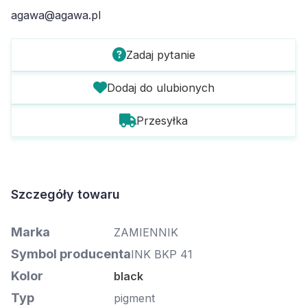
agawa@agawa.pl
Zadaj pytanie
Dodaj do ulubionych
Przesyłka
Szczegóły towaru
Marka
ZAMIENNIK
Symbol producenta
INK BKP 41
Kolor
black
Typ
pigment