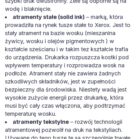
szybki druk dwustronny. Żele są odporne są na
wodę i blaknięcie.
atramenty stałe (solid ink)
– marką, która
prowadziła na rynek tusze stałe to Xerox. Jest to
stały atrament na bazie wosku (mieszanina
żywicy, wosku i olejów pigmentowych ) w
kształcie sześcianu i w takim tez kształcie trafia
do urządzenia. Drukarka rozpuszcza kostki pod
wpływem temperatury i rozprowadza wosk na
podłoże. Atrament stały nie zawiera żadnych
szkodliwych składników, jest w zupełności
bezpieczny dla środowiska. Niestety wadą jest
wysokie zużycie energii przez drukarkę, która
musi być cały czas włączona, aby podtrzymać
temperaturę wosku.
atramenty tekstylne
– rozwój technologii
atramentowej pozwolił na druk na tekstyliach.
Używane do tego tusze te są szczególnie trwałe,