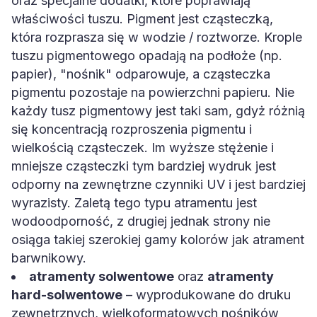
oraz specjalne dodatki, które poprawiają
właściwości tuszu. Pigment jest cząsteczką,
która rozprasza się w wodzie / roztworze. Krople
tuszu pigmentowego opadają na podłoże (np.
papier), "nośnik" odparowuje, a cząsteczka
pigmentu pozostaje na powierzchni papieru. Nie
każdy tusz pigmentowy jest taki sam, gdyż różnią
się koncentracją rozproszenia pigmentu i
wielkością cząsteczek. Im wyższe stężenie i
mniejsze cząsteczki tym bardziej wydruk jest
odporny na zewnętrzne czynniki UV i jest bardziej
wyrazisty. Zaletą tego typu atramentu jest
wodoodporność, z drugiej jednak strony nie
osiąga takiej szerokiej gamy kolorów jak atrament
barwnikowy.
atramenty solwentowe
oraz
atramenty
hard-solwentowe
– wyprodukowane do druku
zewnętrznych, wielkoformatowych nośników