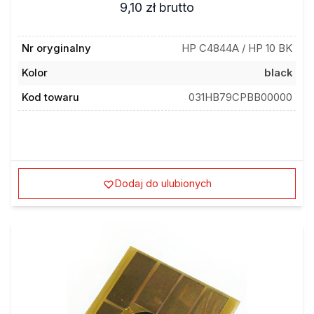
9,10 zł
brutto
Nr oryginalny
HP C4844A / HP 10 BK
Kolor
black
Kod towaru
031HB79CPBB00000
Dodaj do ulubionych