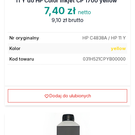
11 Y do HP Color Inkjet CP 1700 yellow
7,40 zł
netto
9,10 zł
brutto
Nr oryginalny
HP C4838A / HP 11 Y
Kolor
yellow
Kod towaru
031H521CPYB00000
Dodaj do ulubionych