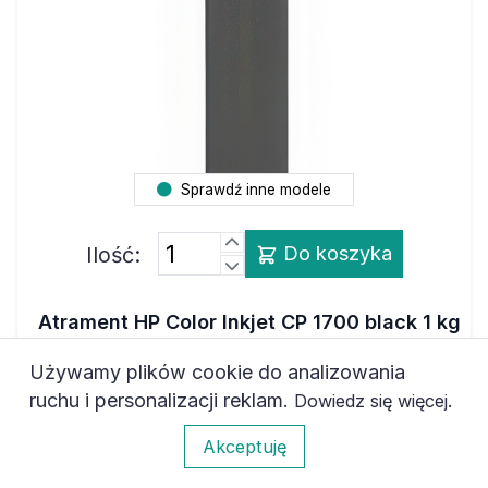
Sprawdź inne modele
Ilość:
Do koszyka
Atrament HP Color Inkjet CP 1700 black 1 kg
pigment
Używamy plików cookie do analizowania
150,54 zł
netto
ruchu i personalizacji reklam.
.
Dowiedz się więcej
185,16 zł
brutto
0
Akceptuję
Marka
ZAMIENNIK