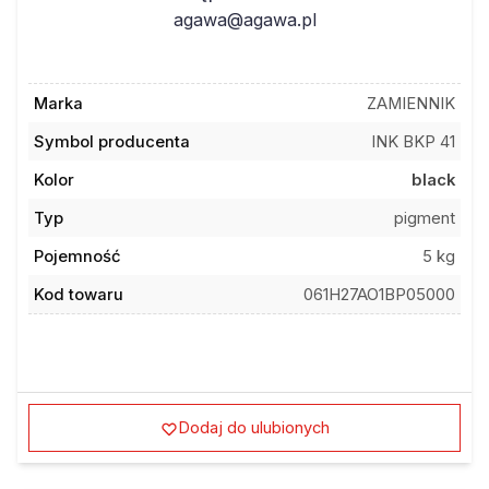
agawa@agawa.pl
Marka
ZAMIENNIK
Symbol producenta
INK BKP 41
Kolor
black
Typ
pigment
Pojemność
5 kg
Kod towaru
061H27AO1BP05000
Dodaj do ulubionych