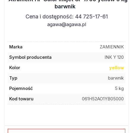
barwnik
Cena i dostępność: 44 725-17-61
agawa@agawa.pl
Marka
ZAMIENNIK
Symbol producenta
INK Y 120
Kolor
yellow
Typ
barwnik
Pojemność
5 kg
Kod towaru
061H52AO1YB05000