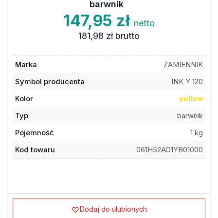
barwnik
147,95 zł
netto
181,98 zł
brutto
Marka
ZAMIENNIK
Symbol producenta
INK Y 120
Kolor
yellow
Typ
barwnik
Pojemność
1 kg
Kod towaru
061H52AO1YB01000
Dodaj do ulubionych