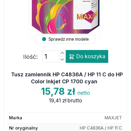
Sprawdź inne modele
Ilość:
Do koszyka
Tusz zamiennik HP C4836A / HP 11 C do HP
Color Inkjet CP 1700 cyan
15,78 zł
netto
19,41 zł
brutto
Marka
MAXJET
Nr oryginalny
HP C4836A / HP 11 C