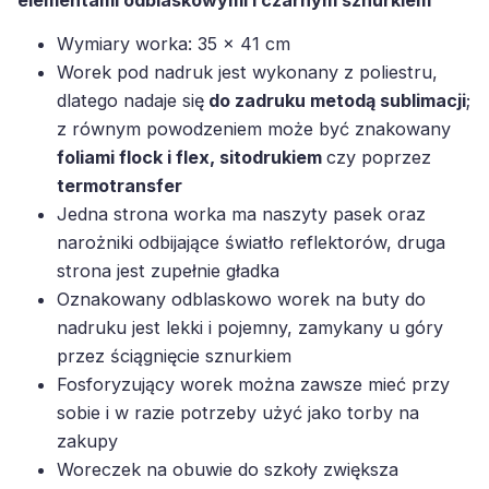
elementami odblaskowymi i czarnym sznurkiem
Wymiary worka: 35 x 41 cm
Worek pod nadruk jest wykonany z poliestru,
dlatego nadaje się
do zadruku metodą sublimacji
;
z równym powodzeniem może być znakowany
foliami flock i flex, sitodrukiem
czy poprzez
termotransfer
Jedna strona worka ma naszyty pasek oraz
narożniki odbijające światło reflektorów, druga
strona jest zupełnie gładka
Oznakowany odblaskowo worek na buty do
nadruku jest lekki i pojemny, zamykany u góry
przez ściągnięcie sznurkiem
Fosforyzujący worek można zawsze mieć przy
sobie i w razie potrzeby użyć jako torby na
zakupy
Woreczek na obuwie do szkoły zwiększa