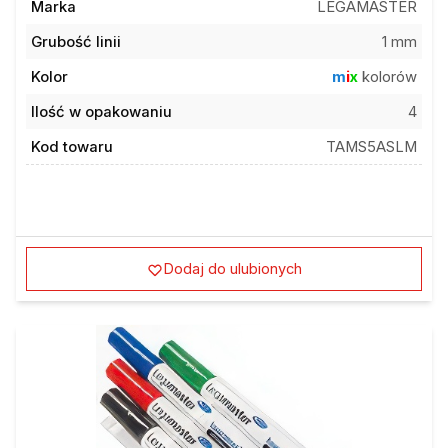
Grubość linii
1 mm
Kolor
m
i
x
kolorów
Ilość w opakowaniu
4
Kod towaru
TAMS5ASLM
Dodaj do ulubionych