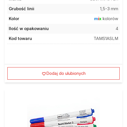
Grubość linii
1,5-3 mm
Kolor
m
i
x
kolorów
Ilość w opakowaniu
4
Kod towaru
TAMS1ASLM
Dodaj do ulubionych