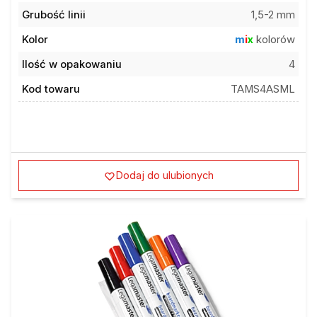
Grubość linii
1,5-2 mm
Kolor
m
i
x
kolorów
Ilość w opakowaniu
4
Kod towaru
TAMS4ASML
Dodaj do ulubionych