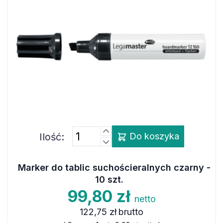
Ilość:
Do koszyka
Marker do tablic suchościeralnych czarny -
10 szt.
99,80 zł
netto
122,75 zł
brutto
( Cena za 1 szt.:
9,98 zł
netto )