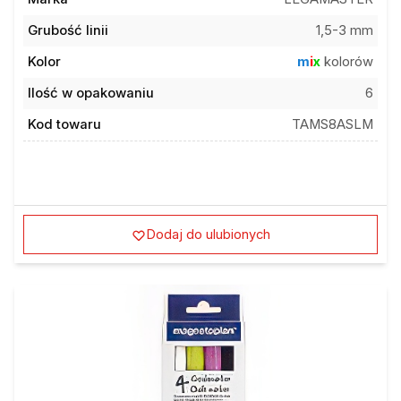
Grubość linii
1,5-3 mm
Kolor
m
i
x
kolorów
Ilość w opakowaniu
6
Kod towaru
TAMS8ASLM
Dodaj do ulubionych