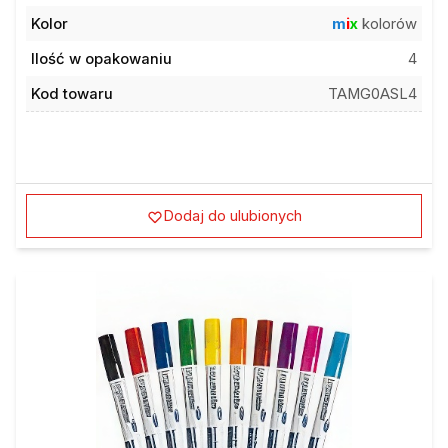
Kolor
m
i
x
kolorów
Ilość w opakowaniu
4
Kod towaru
TAMG0ASL4
Dodaj do ulubionych