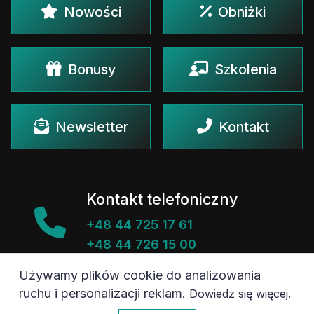
Nowości
Obniżki
Bonusy
Szkolenia
Newsletter
Kontakt
Kontakt telefoniczny
+48 44 725 17 61
+48 44 726 15 00
Używamy plików cookie do analizowania
ruchu i personalizacji reklam.
.
Dowiedz się więcej
Kontakt e-mail
0
Akceptuję
agawa@agawa.pl