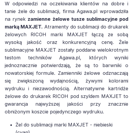
W odpowiedzi na oczekiwania klientów na dobre i
tanie żele do sublimacji, firma Agawa.pl wprowadziła
na rynek
zamienne żelowe tusze sublimacyjne pod
marką MAXJET.
Atramenty do sublimacji do drukarek
żelowych RICOH marki MAXJET łączą ze sobą
wysoką jakość oraz konkurencyjną cenę. Żele
sublimacyjne MAXJET zostały poddane wielokrotnym
testom techników Agawa.pl, których wyniki
jednoznacznie potwierdzają, że są to barwniki o
nowatorskiej formule. Zamienniki żelowe odznaczają
się zwiększoną wydajnością, żywymi kolorami
wydruku i niezawodnością. Alternatywne kartridże
żelowe do drukarek RICOH pod szyldem MAXJET to
gwarancja najwyższej jakości przy znacznie
obniżonym koszcie pojedynczego wydruku.
Żel do sublimacji marki MAXJET - niebieski
(cyan)