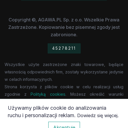
Copyright ©, AGAWA.PL Sp. z o.o. Wszelkie Prawa
Zastrzeżone. Kopiowanie bez pisemnej zgody jest
zabronione.
45278211
Wszystkie użyte zastrzeżone znaki towarowe, będące
własnością odpowiednich firm, zostały wykorzystane jedynie
w celach informacyjnych.
Strona korzysta z plików cookie w celu realizacji usług
zgodnie z
Polityką cookies
. Możesz określić warunki
przechowywania lub dostępu do cookie w Twojej
Używamy plików cookie do analizowania
przeglądarce.
ruchu i personalizacji reklam.
.
Dowiedz się więcej
0
Akceptuję