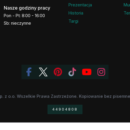
Prezentacja
Mu
Nasze godziny pracy
Historia
Ter
Pon - Pt: 8:00 - 16:00
Targi
Sb: nieczynne
p. z o.o. Wszelkie Prawa Zastrzeżone. Kopiowanie bez pisemnej
44904808
 znaki towarowe, będące własnością odpowiednich firm, zostały wykorzystane jedy