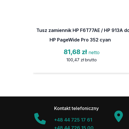
Tusz zamiennik HP F6T77AE / HP 913A d
HP PageWide Pro 352 cyan
81,68 zł
netto
100,47 zł
brutto
Kontakt telefoniczny
+48 44 725 17 61
+48 44 726 15 00