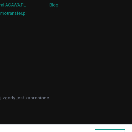
ral AGAWA.PL
Blog
motransfer.pl
 zgody jest zabronione.
nie w celach informacyjnych.