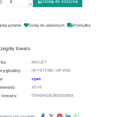
Dodaj do koszyka
ć:
adaj pytanie
Dodaj do ulubionych
Przesyłka
zegóły towaru
rka
MAXJET
oryginalny
HP F6T77AE / HP 913A
or
cyan
emność
45 ml
 towaru
011H0FAGACB00000MX
tępnij ten produkt: