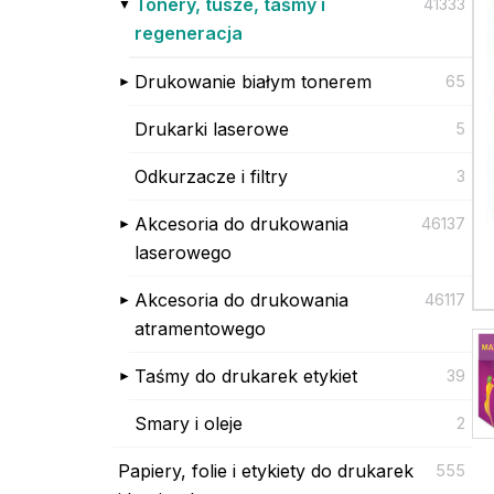
Tonery, tusze, taśmy i
41333
regeneracja
Drukowanie białym tonerem
65
Drukarki laserowe
5
Odkurzacze i filtry
3
Akcesoria do drukowania
46137
laserowego
Akcesoria do drukowania
46117
atramentowego
Taśmy do drukarek etykiet
39
Smary i oleje
2
Papiery, folie i etykiety do drukarek
555