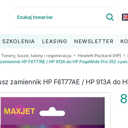
SZKOLENIA
LEASING
NEWSLETTER
K
Tonery, tusze, taśmy i regeneracja
Hewlett Packard (HP)
zamiennik HP F6T77AE / HP 913A do HP PageWide Pro 352 cyan
usz zamiennik HP F6T77AE / HP 913A do 
8