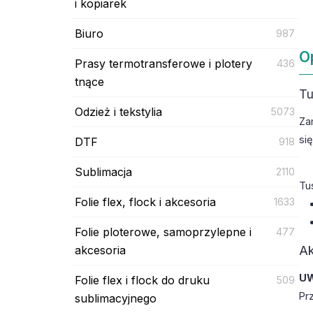
i kopiarek
Biuro
987
O
Prasy termotransferowe i plotery
436
tnące
Tu
Odzież i tekstylia
5073
Za
si
DTF
918
Sublimacja
2110
Tu
Folie flex, flock i akcesoria
1633
Folie ploterowe, samoprzylepne i
477
akcesoria
Ak
U
Folie flex i flock do druku
509
Pr
sublimacyjnego