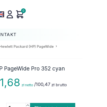
0
ONTAKT
Hewlett Packard (HP) PageWide
HP PageWide Pro 352 cyan
1,68
/
100,47
zł brutto
zł netto