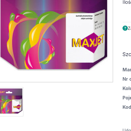
Iloś
Z
Szc
Ma
Nr 
Kol
Poj
Kod
Udos