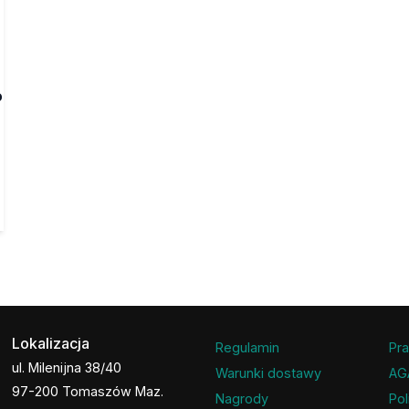
o
Lokalizacja
Regulamin
Pra
ul. Milenijna 38/40
Warunki dostawy
AG
97-200 Tomaszów Maz.
Nagrody
Pol