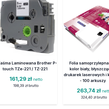
aśma Laminowana Brother P-
Folia samoprzylepna
touch TZe-221 / TZ-221
kolor biały, błyszcz
drukarek laserowych i 
161,29 zł
netto
- 100 arkuszy
198,39 zł
brutto
263,74 zł
net
324,40 zł
brutto