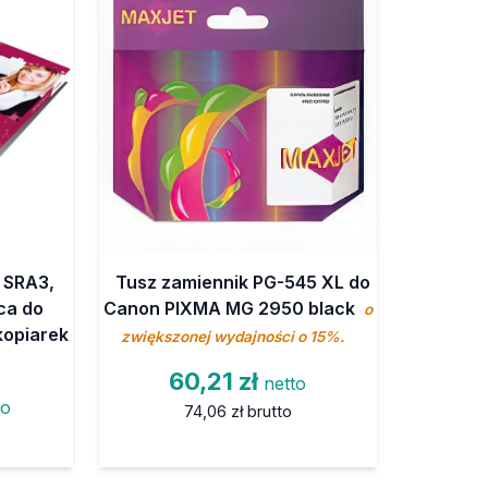
 SRA3,
Tusz zamiennik PG-545 XL do
ąca do
Canon PIXMA MG 2950 black
o
kopiarek
zwiększonej wydajności o 15%.
60,21 zł
netto
to
74,06 zł
brutto