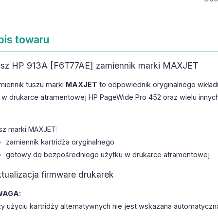
pis towaru
sz HP 913A [F6T77AE] zamiennik marki MAXJET
miennik tuszu marki
MAXJET
to odpowiednik oryginalnego wkła
ę w drukarce atramentowej HP PageWide Pro 452 oraz wielu innych
sz marki MAXJET:
zamiennik kartridża oryginalnego
gotowy do bezpośredniego użytku w drukarce atramentowej
tualizacja firmware drukarek
WAGA:
zy użyciu kartridży alternatywnych nie jest wskazana automatyczn