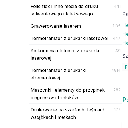
Folie flex i inne media do druku
441
solwentowego i lateksowego
Pa
He
Grawerowanie laserem
1135
He
Termotransfer z drukarki laserowej
447
He
Kalkomania i tatuaże z drukarki
221
Sz
laserowej
P
Termotransfer z drukarki
4814
atramentowej
Maszynki i elementy do przypinek,
282
magnesów i breloków
P
Drukowanie na szarfach, taśmach,
172
wstążkach i metkach