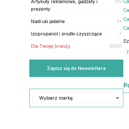
Ca
Artykuły reklamowe, gadżety i
105
prezenty
Ca
Ca
Nadruki jadalne
23
Ca
Izopropanol i środki czyszczące
7
Sz
Dla Twojej branży
122301
T
Zapisz się do Newslettera
P