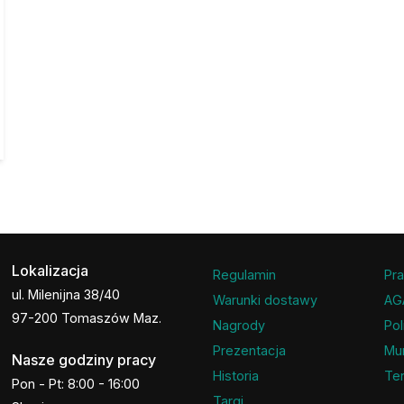
Lokalizacja
Regulamin
Pra
ul. Milenijna 38/40
Warunki dostawy
AG
97-200 Tomaszów Maz.
Nagrody
Pol
Prezentacja
Mu
Nasze godziny pracy
Historia
Ter
Pon - Pt: 8:00 - 16:00
Targi