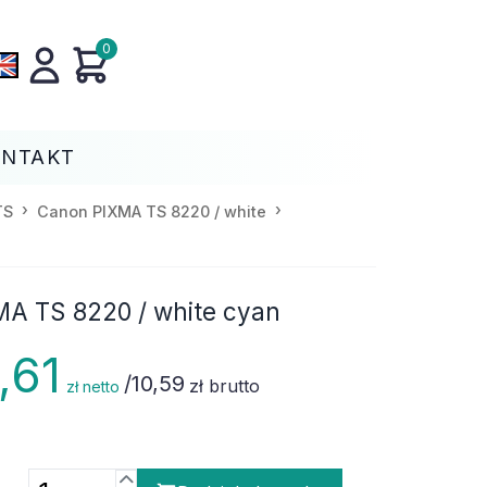
0
ONTAKT
TS
Canon PIXMA TS 8220 / white
MA TS 8220 / white cyan
,61
/
10,59
zł brutto
zł netto