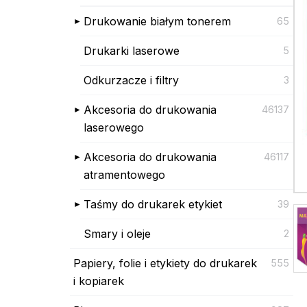
Drukowanie białym tonerem
65
Drukarki laserowe
5
Odkurzacze i filtry
3
Akcesoria do drukowania
46137
laserowego
Akcesoria do drukowania
46117
atramentowego
Taśmy do drukarek etykiet
39
Smary i oleje
2
Papiery, folie i etykiety do drukarek
555
i kopiarek