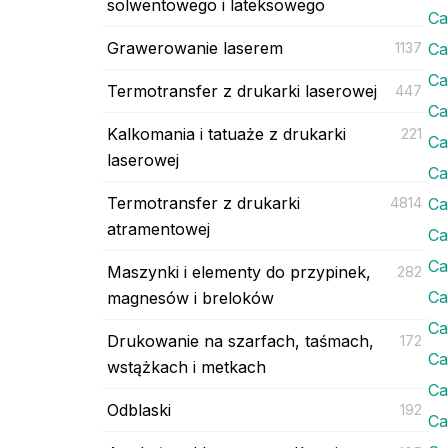
solwentowego i lateksowego
Ca
Grawerowanie laserem
1137
Ca
Ca
Termotransfer z drukarki laserowej
447
Ca
Kalkomania i tatuaże z drukarki
221
Ca
laserowej
Ca
Termotransfer z drukarki
4814
Ca
atramentowej
Ca
Ca
Maszynki i elementy do przypinek,
282
Ca
magnesów i breloków
Ca
Drukowanie na szarfach, taśmach,
172
Ca
wstążkach i metkach
Ca
Odblaski
192
Ca