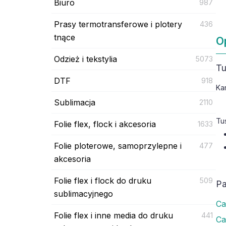
Biuro
987
Prasy termotransferowe i plotery
436
tnące
O
Odzież i tekstylia
5073
Tu
DTF
918
Ka
Sublimacja
2110
Tu
Folie flex, flock i akcesoria
1633
Folie ploterowe, samoprzylepne i
477
akcesoria
Folie flex i flock do druku
509
Pa
sublimacyjnego
Ca
Folie flex i inne media do druku
441
Ca