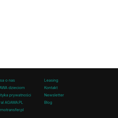
sa o nas
Leasing
AWA dzieciom
Kontakt
ityka prywatności
Newsletter
ral AGAWA.PL
Blog
motransfer.pl