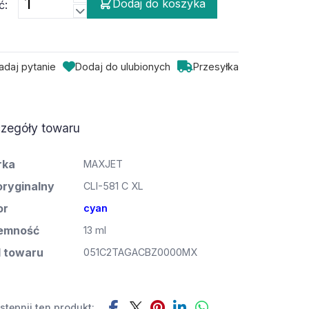
Dodaj do koszyka
ć:
adaj pytanie
Dodaj do ulubionych
Przesyłka
zegóły towaru
rka
MAXJET
oryginalny
CLI-581 C XL
or
cyan
emność
13 ml
 towaru
051C2TAGACBZ0000MX
tępnij ten produkt: