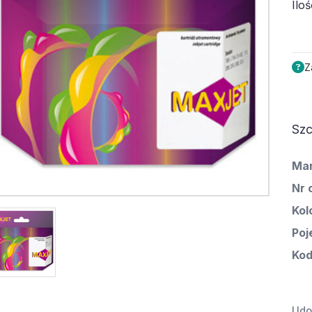
Iloś
Z
Szc
Ma
Nr 
Kol
Poj
Kod
Udos