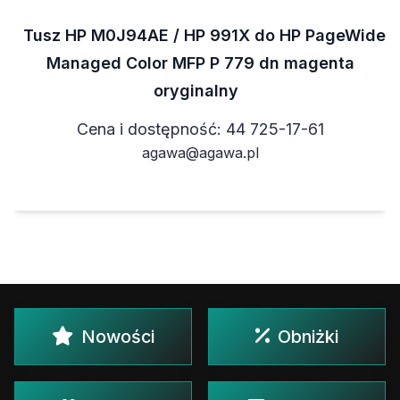
Tusz HP M0J94AE / HP 991X do HP PageWide
Managed Color MFP P 779 dn magenta
oryginalny
Cena i dostępność: 44 725-17-61
agawa@agawa.pl
Nowości
Obniżki