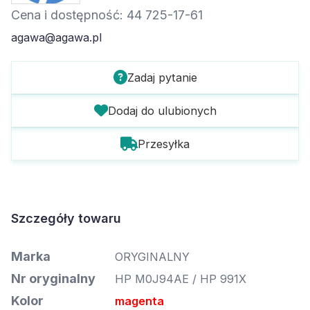
Cena i dostępność: 44 725-17-61
agawa@agawa.pl
Zadaj pytanie
Dodaj do ulubionych
Przesyłka
Szczegóły towaru
Marka
ORYGINALNY
Nr oryginalny
HP M0J94AE / HP 991X
Kolor
magenta