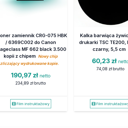
oner zamiennik CRG-075 HBK
Kalka barwiąca żywi
/ 6369C002 do Canon
drukarki TSC TE200, k
ageclass MF 662 black 3.500
czarny, 5,5 cm
kopii z chipem
Nowy chip
60,23 zł
nett
zliczający wydrukowane kopie.
74,08 zł
brutto
190,97 zł
netto
234,89 zł
brutto
Film instruktażowy
Film instruktażow