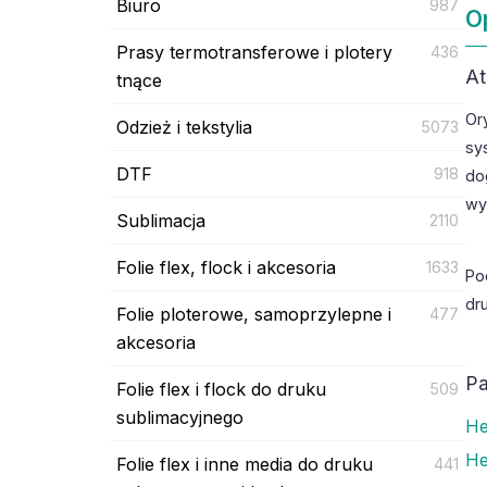
Biuro
987
O
Prasy termotransferowe i plotery
436
At
tnące
Or
Odzież i tekstylia
5073
sy
DTF
918
do
wy
Sublimacja
2110
Folie flex, flock i akcesoria
1633
Po
dru
Folie ploterowe, samoprzylepne i
477
akcesoria
Pa
Folie flex i flock do druku
509
sublimacyjnego
He
He
Folie flex i inne media do druku
441