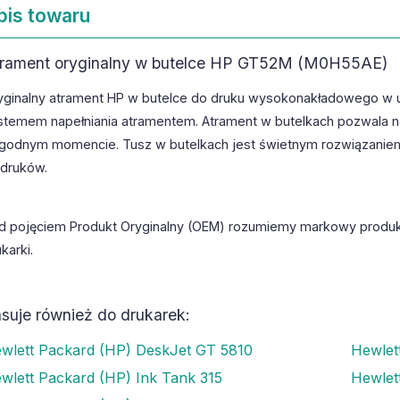
pis towaru
rament oryginalny w butelce HP GT52M (M0H55AE)
yginalny atrament HP w butelce do druku wysokonakładowego w u
stemem napełniania atramentem. Atrament w butelkach pozwala n
godnym momencie. Tusz w butelkach jest świetnym rozwiązaniem
druków.
d pojęciem Produkt Oryginalny (OEM) rozumiemy markowy produk
karki.
suje również do drukarek:
wlett Packard (HP) DeskJet GT 5810
Hewlet
wlett Packard (HP) Ink Tank 315
Hewlet