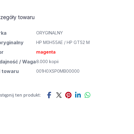
zegóły towaru
rka
ORYGINALNY
oryginalny
HP M0H55AE / HP GT52 M
or
magenta
ajność / Waga
8.000 kopii
 towaru
001H0XSP0MB00000
tępnij ten produkt: