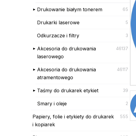
Drukowanie białym tonerem
65
Drukarki laserowe
5
Odkurzacze i filtry
3
Akcesoria do drukowania
46137
laserowego
Akcesoria do drukowania
46117
atramentowego
Taśmy do drukarek etykiet
39
Smary i oleje
2
Papiery, folie i etykiety do drukarek
555
i kopiarek