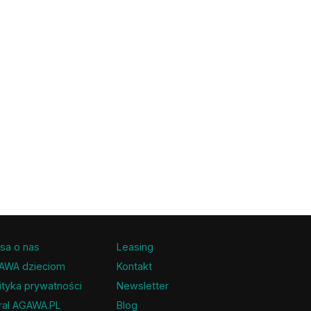
sa o nas
Leasing
AWA dzieciom
Kontakt
ityka prywatności
Newsletter
ral AGAWA.PL
Blog