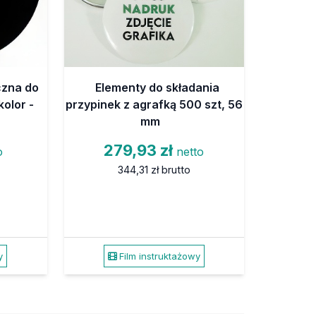
czna do
Elementy do składania
olor -
przypinek z agrafką 500 szt, 56
mm
279,93 zł
o
netto
344,31 zł
brutto
y
Film instruktażowy