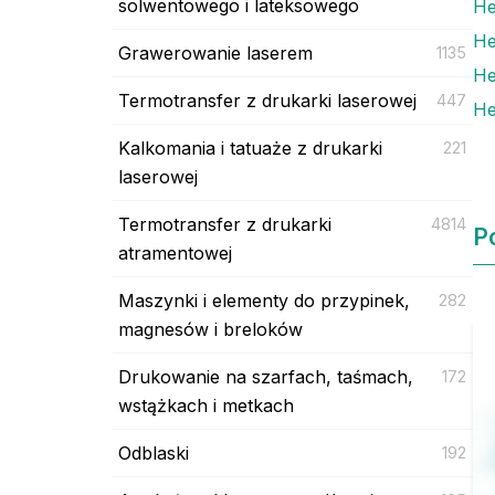
solwentowego i lateksowego
He
He
Grawerowanie laserem
1135
He
Termotransfer z drukarki laserowej
447
He
Kalkomania i tatuaże z drukarki
221
laserowej
Termotransfer z drukarki
4814
P
atramentowej
Maszynki i elementy do przypinek,
282
magnesów i breloków
Drukowanie na szarfach, taśmach,
172
wstążkach i metkach
Odblaski
192