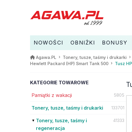
NOWOŚCI
OBNIŻKI
BONUSY
Agawa.PL
Tonery, tusze, taśmy i drukarki
Tusz HP
Hewlett Packard (HP) Smart Tank 500
KATEGORIE TOWAROWE
T
Pamiątki z wakacji
5805
Tonery, tusze, taśmy i drukarki
133701
Tonery, tusze, taśmy i
41333
regeneracja