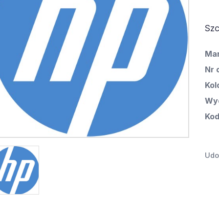
Szc
Ma
Nr 
Kol
Wyd
Kod
Udos