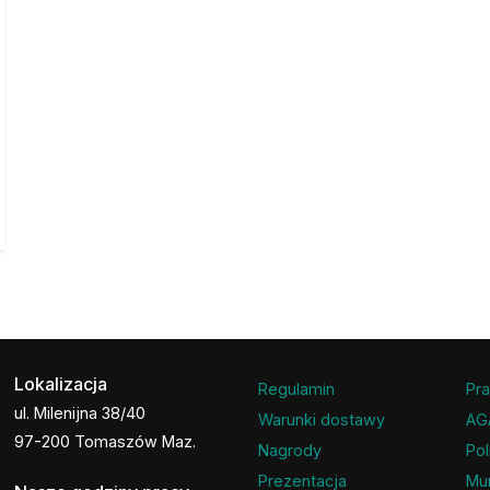
Lokalizacja
Regulamin
Pra
ul. Milenijna 38/40
Warunki dostawy
AG
97-200 Tomaszów Maz.
Nagrody
Pol
Prezentacja
Mu