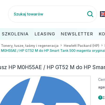
SZKOLENIA
LEASING
NEWSLETTER
K
Tonery, tusze, taśmy i regeneracja
Hewlett Packard (HP)
 M0H55AE / HP GT52 M do HP Smart Tank 500 magenta orygina
usz HP M0H55AE / HP GT52 M do HP Smart
Cen
aga
Z