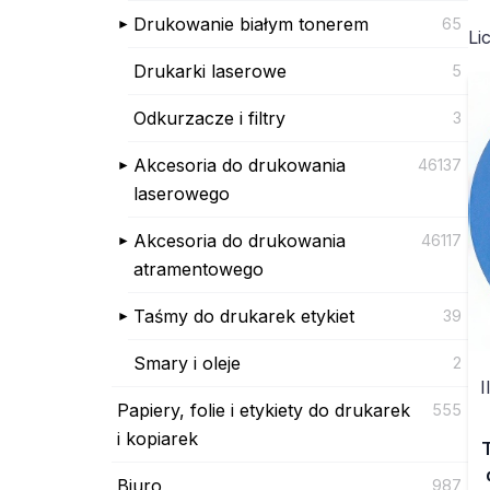
Drukowanie białym tonerem
65
Li
Drukarki laserowe
5
Odkurzacze i filtry
3
Akcesoria do drukowania
46137
laserowego
Akcesoria do drukowania
46117
atramentowego
Taśmy do drukarek etykiet
39
Smary i oleje
2
I
Papiery, folie i etykiety do drukarek
555
i kopiarek
Biuro
987