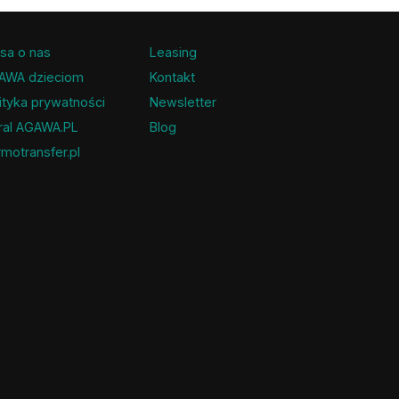
sa o nas
Leasing
AWA dzieciom
Kontakt
ityka prywatności
Newsletter
ral AGAWA.PL
Blog
motransfer.pl