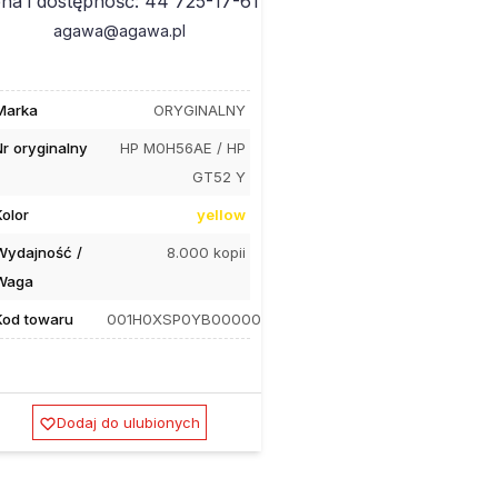
na i dostępność: 44 725-17-61
agawa@agawa.pl
Marka
ORYGINALNY
Nr oryginalny
HP M0H56AE / HP
GT52 Y
Kolor
yellow
Wydajność /
8.000 kopii
Waga
Kod towaru
001H0XSP0YB00000
Dodaj do ulubionych