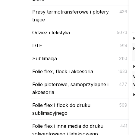
Prasy termotransferowe i plotery
436
tnące
Odzież i tekstylia
5073
DTF
918
Sublimacja
2110
Folie flex, flock i akcesoria
1633
Folie ploterowe, samoprzylepne i
477
akcesoria
Folie flex i flock do druku
509
sublimacyjnego
Folie flex i inne media do druku
441
solwentowego i lateksowego