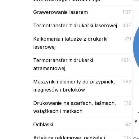
Grawerowanie laserem
1137
Termotransfer z drukarki laserowej
447
Kalkomania i tatuaże z drukarki
221
laserowej
Termotransfer z drukarki
4814
atramentowej
Maszynki i elementy do przypinek,
282
magnesów i breloków
Drukowanie na szarfach, taśmach,
172
wstążkach i metkach
Y
Odblaski
192
Artykuły reklamowe, gadżety i
105