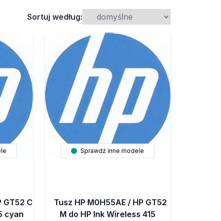
Sortuj według:
le
Sprawdź inne modele
P GT52 C
Tusz HP M0H55AE / HP GT52
5 cyan
M do HP Ink Wireless 415