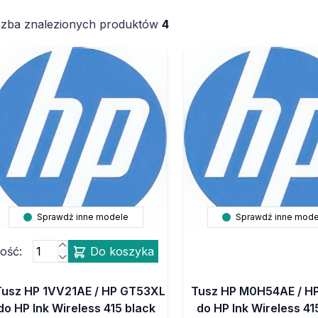
czba znalezionych produktów
4
Sprawdź inne modele
Sprawdź inne mode
lość:
Do koszyka
Tusz HP 1VV21AE / HP GT53XL
Tusz HP M0H54AE / H
do HP Ink Wireless 415 black
do HP Ink Wireless 41