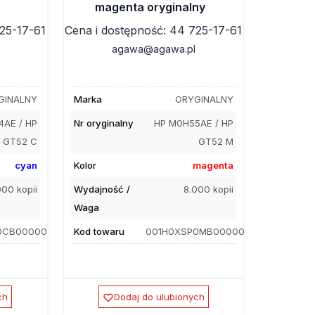
magenta oryginalny
25-17-61
Cena i dostępność: 44 725-17-61
agawa@agawa.pl
GINALNY
Marka
ORYGINALNY
AE / HP
Nr oryginalny
HP M0H55AE / HP
GT52 C
GT52 M
cyan
Kolor
magenta
000 kopii
Wydajność /
8.000 kopii
Waga
0CB00000
Kod towaru
001H0XSP0MB00000
ch
Dodaj do ulubionych