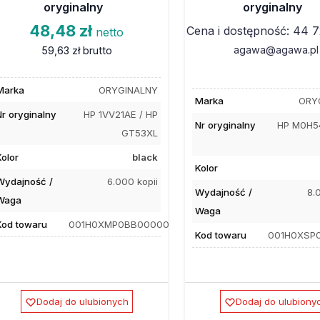
oryginalny
oryginalny
48,48 zł
Cena i dostępność: 44 7
netto
agawa@agawa.pl
59,63 zł
brutto
Marka
ORYGINALNY
Marka
ORY
Nr oryginalny
HP 1VV21AE / HP
Nr oryginalny
HP M0H54
GT53XL
Kolor
black
Kolor
Wydajność /
6.000 kopii
Wydajność /
8.
Waga
Waga
Kod towaru
001H0XMP0BB00000
Kod towaru
001H0XSP
Dodaj do ulubionych
Dodaj do ulubiony