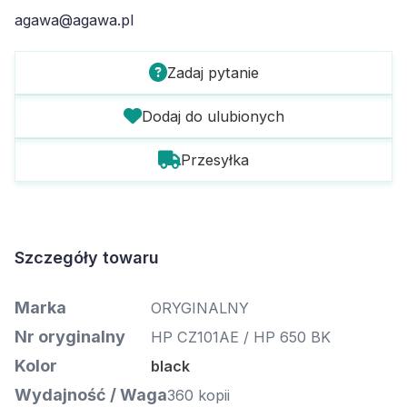
agawa@agawa.pl
Zadaj pytanie
Dodaj do ulubionych
Przesyłka
Szczegóły towaru
Marka
ORYGINALNY
Nr oryginalny
HP CZ101AE / HP 650 BK
Kolor
black
Wydajność / Waga
360 kopii