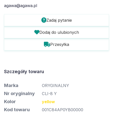
agawa@agawa.pl
Zadaj pytanie
Dodaj do ulubionych
Przesyłka
Szczegóły towaru
Marka
ORYGINALNY
Nr oryginalny
CLI-8 Y
Kolor
yellow
Kod towaru
001C84AP0YB00000