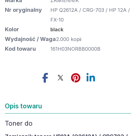
Marka
ZAMIENNIK
Nr oryginalny
HP Q2612A / CRG-703 / HP 12A /
FX-10
Kolor
black
Wydajność / Waga
2.000 kopii
Kod towaru
161H03NORBB0000B
Opis towaru
Toner do