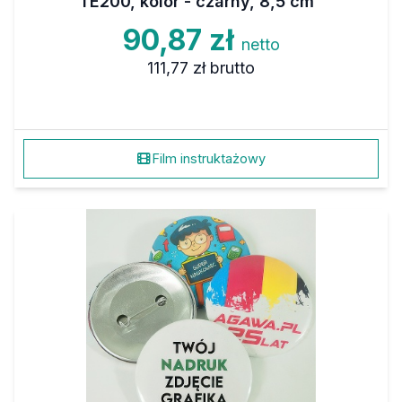
TE200, kolor - czarny, 8,5 cm
90,87 zł
netto
111,77 zł
brutto
Film instruktażowy