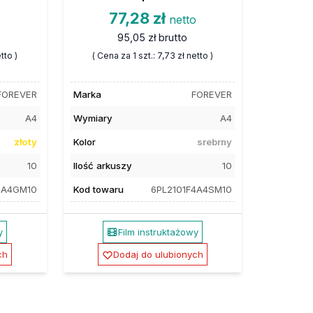
77,28 zł
o
netto
95,05 zł
brutto
tto )
( Cena za 1 szt.:
7,73 zł
netto )
FOREVER
Marka
FOREVER
A4
Wymiary
A4
złoty
Kolor
srebrny
10
Ilość arkuszy
10
4A4GM10
Kod towaru
6PL2101F4A4SM10
y
Film instruktażowy
ch
Dodaj do ulubionych