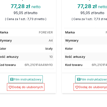
77,28 zł
77,28 zł
netto
nett
95,05 zł
brutto
95,05 zł
brutto
( Cena za 1 szt.:
7,73 zł
netto )
( Cena za 1 szt.:
7,73 zł
ne
Marka
FOREVER
Marka
Wymiary
A4
Wymiary
Kolor
biały
Kolor
Ilość arkuszy
10
Ilość arkuszy
Kod towaru
6PL2101F4A4WH10
Kod towaru
6PL2101F
Film instruktażowy
Film instruktażow
Dodaj do ulubionych
Dodaj do ulubiony