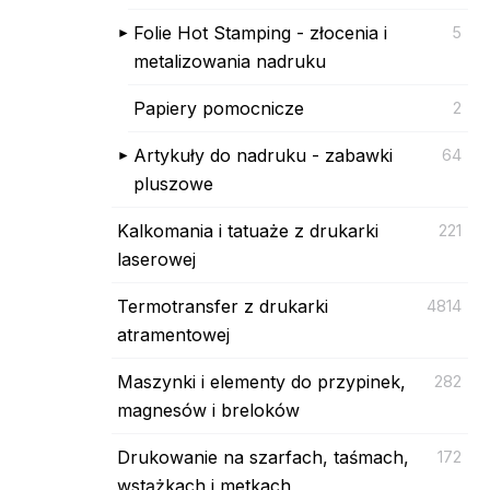
Folie Hot Stamping - złocenia i
5
metalizowania nadruku
Papiery pomocnicze
2
Artykuły do nadruku - zabawki
64
pluszowe
Kalkomania i tatuaże z drukarki
221
laserowej
Termotransfer z drukarki
4814
atramentowej
Maszynki i elementy do przypinek,
282
magnesów i breloków
Drukowanie na szarfach, taśmach,
172
wstążkach i metkach