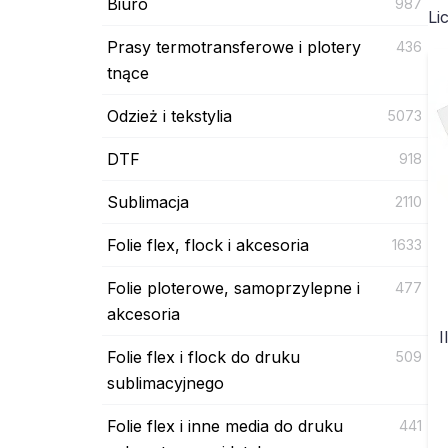
Biuro
987
Li
Prasy termotransferowe i plotery
436
tnące
Odzież i tekstylia
5073
DTF
918
Sublimacja
2110
Folie flex, flock i akcesoria
1633
Folie ploterowe, samoprzylepne i
477
akcesoria
I
Folie flex i flock do druku
509
sublimacyjnego
Folie flex i inne media do druku
441