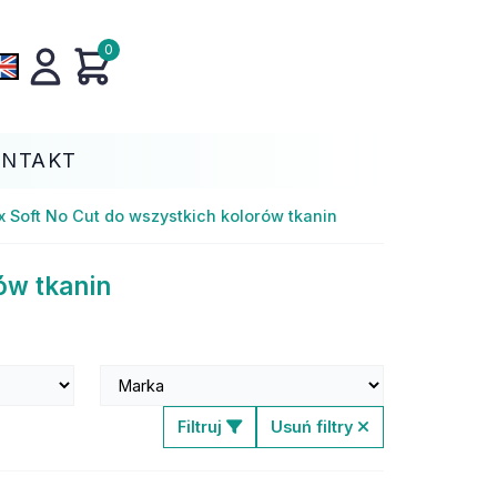
0
ONTAKT
ex Soft No Cut do wszystkich kolorów tkanin
ów tkanin
Filtruj
Usuń filtry