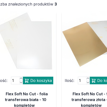
czba znalezionych produktów
3
lość:
Do koszyka
Ilość:
Do k
Flex Soft No Cut - folia
Flex Soft No Cut - 
transferowa biała - 10
transferowa złota 
kompletów
kompletów