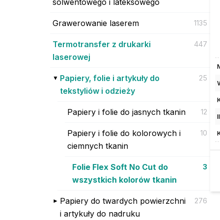
solwentowego i lateksowego
Grawerowanie laserem
1135
Termotransfer z drukarki
447
laserowej
Papiery, folie i artykuły do
25
tekstyliów i odzieży
Papiery i folie do jasnych tkanin
12
Papiery i folie do kolorowych i
10
ciemnych tkanin
Folie Flex Soft No Cut do
3
wszystkich kolorów tkanin
Papiery do twardych powierzchni
276
i artykuły do nadruku