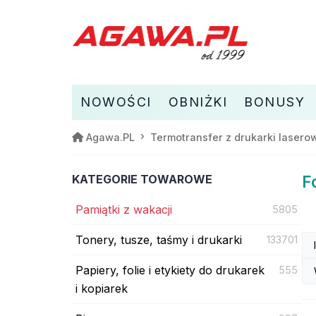
NOWOŚCI
OBNIŻKI
BONUSY
Agawa.PL
Termotransfer z drukarki lasero
KATEGORIE TOWAROWE
F
Pamiątki z wakacji
5805
Tonery, tusze, taśmy i drukarki
133701
Papiery, folie i etykiety do drukarek
555
i kopiarek