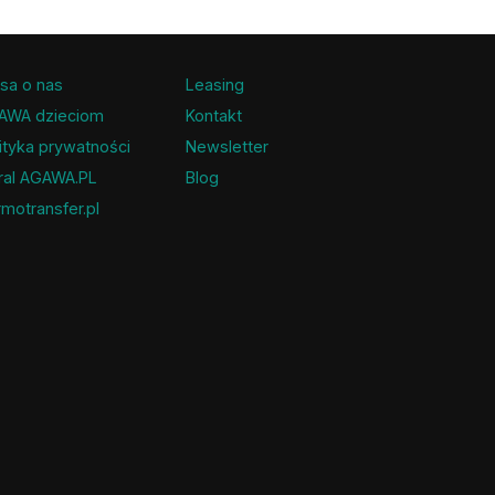
sa o nas
Leasing
AWA dzieciom
Kontakt
ityka prywatności
Newsletter
ral AGAWA.PL
Blog
motransfer.pl