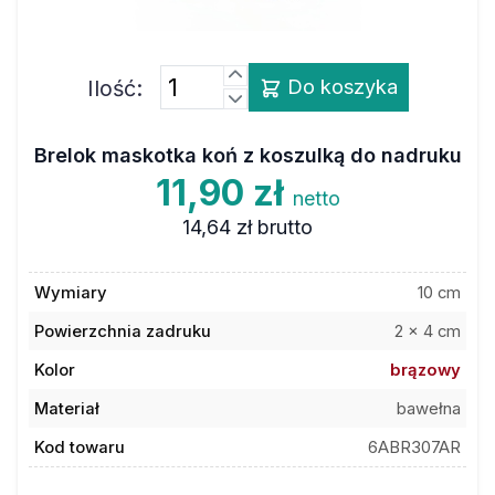
Ilość:
Do koszyka
Brelok maskotka koń z koszulką do nadruku
11,90 zł
netto
14,64 zł
brutto
Wymiary
10 cm
Powierzchnia zadruku
2 x 4 cm
Kolor
brązowy
Materiał
bawełna
Kod towaru
6ABR307AR