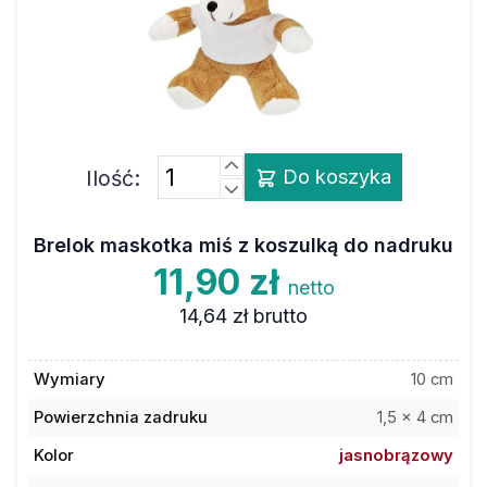
Ilość:
Do koszyka
Brelok maskotka miś z koszulką do nadruku
11,90 zł
netto
14,64 zł
brutto
Wymiary
10 cm
Powierzchnia zadruku
1,5 x 4 cm
Kolor
jasnobrązowy
Materiał
bawełna