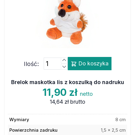
Ilość:
Do koszyka
Brelok maskotka lis z koszulką do nadruku
11,90 zł
netto
14,64 zł
brutto
Wymiary
8 cm
Powierzchnia zadruku
1,5 x 2,5 cm