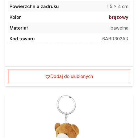
Powierzchnia zadruku
1,5 x 4 cm
Kolor
brązowy
Materiał
bawełna
Kod towaru
6ABR302AR
Dodaj do ulubionych