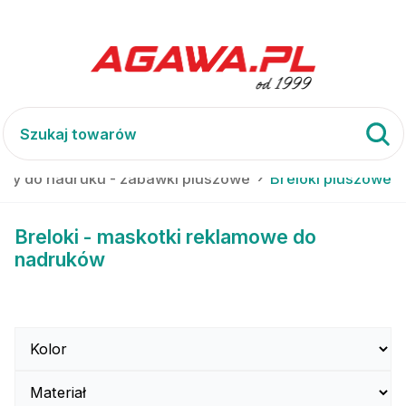
uły do nadruku - zabawki pluszowe
Breloki pluszowe
Breloki - maskotki reklamowe do
nadruków