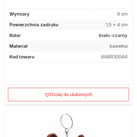
Wymiary
9 cm
Powierzchnia zadruku
1,5 x 4 cm
Kolor
biało-czarny
Materiał
bawełna
Kod towaru
6ABR300AR
Dodaj do ulubionych