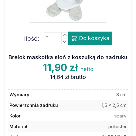
Ilość:
Do koszyka
Brelok maskotka słoń z koszulką do nadruku
11,90 zł
netto
14,64 zł
brutto
Wymiary
8 cm
Powierzchnia zadruku
1,5 x 2,5 cm
Kolor
szary
Materiał
poliester
Kod towaru
6ABR418AR