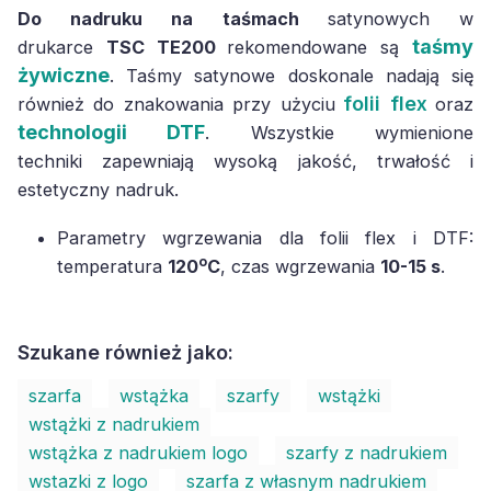
Do nadruku na taśmach
satynowych w
taśmy
drukarce
TSC TE200
rekomendowane są
żywiczne
. Taśmy satynowe doskonale nadają się
folii flex
również do znakowania przy użyciu
oraz
technologii DTF
. Wszystkie wymienione
techniki zapewniają wysoką jakość, trwałość i
estetyczny nadruk.
Parametry wgrzewania dla folii flex i DTF:
o
temperatura
120
C
, czas wgrzewania
10-15 s
.
Szukane również jako:
szarfa
wstążka
szarfy
wstążki
wstążki z nadrukiem
wstążka z nadrukiem logo
szarfy z nadrukiem
wstazki z logo
szarfa z własnym nadrukiem