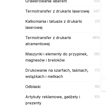
Grawerowanie laserem
1135
Termotransfer z drukarki laserowej
447
Kalkomania i tatuaże z drukarki
221
laserowej
Termotransfer z drukarki
4814
atramentowej
Maszynki i elementy do przypinek,
282
magnesów i breloków
Drukowanie na szarfach, taśmach,
172
wstążkach i metkach
Odblaski
192
Artykuły reklamowe, gadżety i
105
prezenty