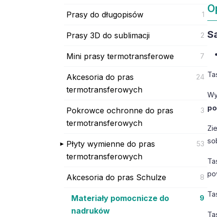
O
Prasy do długopisów
1
S
Prasy 3D do sublimacji
2
Mini prasy termotransferowe
7
Ta
Akcesoria do pras
24
termotransferowych
Wy
po
Pokrowce ochronne do pras
3
termotransferowych
Zi
so
Płyty wymienne do pras
53
termotransferowych
Ta
po
Akcesoria do pras Schulze
8
Ta
Materiały pomocnicze do
9
nadruków
Ta