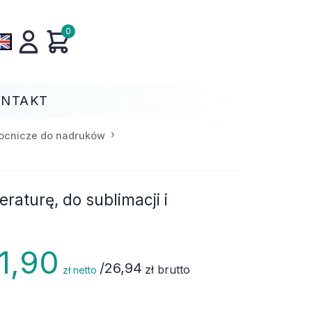
0
ONTAKT
ocnicze do nadruków
aturę, do sublimacji i
1,90
/
26,94
zł brutto
zł netto