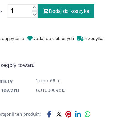
Dodaj do koszyka
ć:
adaj pytanie
Dodaj do ulubionych
Przesyłka
zegóły towaru
miary
1 cm x 66 m
 towaru
6UT0000RX10
tępnij ten produkt: