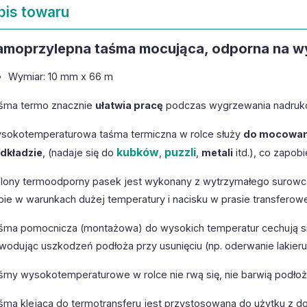
pis towaru
amoprzylepna taśma mocująca, odporna na w
Wymiar: 10 mm x 66 m
śma termo znacznie
ułatwia pracę
podczas wygrzewania nadruk
sokotemperaturowa taśma termiczna w rolce służy
do mocowani
kubków
puzzli
dkładzie
, (nadaje się do
,
,
metali
itd.), co zapob
elony termoodporny pasek jest wykonany z wytrzymałego surowca i
bie w warunkach dużej temperatury i nacisku w prasie transferowe
śma pomocnicza (montażowa) do wysokich temperatur cechują się
wodując uszkodzeń podłoża przy usunięciu (np. oderwanie lakieru
śmy wysokotemperaturowe w rolce nie rwą się, nie barwią podłoża 
śma klejąca do termotransferu jest przystosowana do użytku z dow