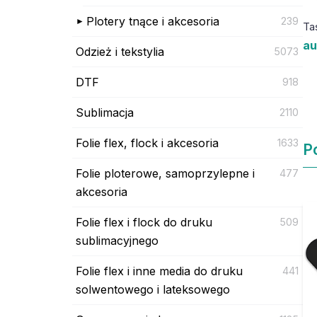
Plotery tnące i akcesoria
239
Ta
au
Odzież i tekstylia
5073
DTF
918
Sublimacja
2110
Folie flex, flock i akcesoria
1633
P
Folie ploterowe, samoprzylepne i
477
akcesoria
Folie flex i flock do druku
509
sublimacyjnego
Folie flex i inne media do druku
441
solwentowego i lateksowego