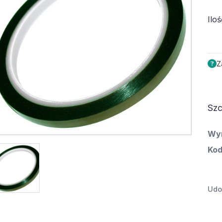
Iloś
Z
Szc
Wy
Kod
Udos