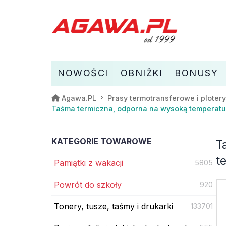
NOWOŚCI
OBNIŻKI
BONUSY
Agawa.PL
Prasy termotransferowe i plotery
Taśma termiczna, odporna na wysoką temperaturę
KATEGORIE TOWAROWE
T
t
Pamiątki z wakacji
5805
Powrót do szkoły
920
Tonery, tusze, taśmy i drukarki
133701