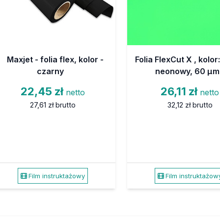
Maxjet - folia flex, kolor -
Folia FlexCut X , kolor
czarny
neonowy, 60 µm
22,45 zł
26,11 zł
netto
netto
27,61 zł
brutto
32,12 zł
brutto
Film instruktażowy
Film instruktażow