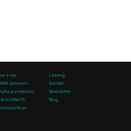
sa o nas
Leasing
AWA dzieciom
Kontakt
ityka prywatności
Newsletter
ral AGAWA.PL
Blog
motransfer.pl