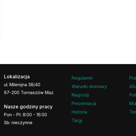
Lokalizacja
Regulamin
Pra
ul. Milenijna 38/40
Warunki dostawy
AG
97-200 Tomaszów Maz.
Nagrody
Pol
Prezentacja
Mu
Nasze godziny pracy
Historia
Ter
Pon - Pt: 8:00 - 16:00
Targi
Sb: nieczynne