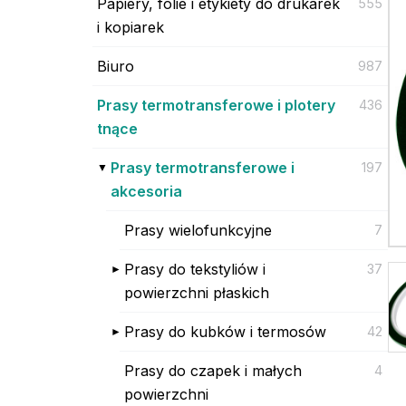
Papiery, folie i etykiety do drukarek
555
i kopiarek
Biuro
987
Prasy termotransferowe i plotery
436
tnące
Prasy termotransferowe i
197
akcesoria
Prasy wielofunkcyjne
7
Prasy do tekstyliów i
37
powierzchni płaskich
Prasy do kubków i termosów
42
Prasy do czapek i małych
4
powierzchni