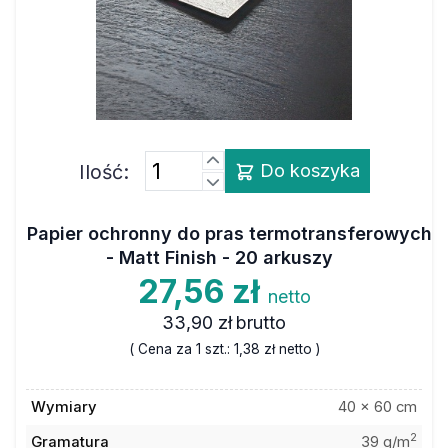
Ilość:
Do koszyka
Papier ochronny do pras termotransferowych
- Matt Finish - 20 arkuszy
27,56 zł
netto
33,90 zł
brutto
( Cena za 1 szt.:
1,38 zł
netto )
Wymiary
40 x 60 cm
2
Gramatura
39 g/m