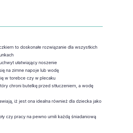
zkiem to doskonałe rozwiązanie dla wszystkich
runkach
 uchwyt ułatwiający noszenie
 się na zimne napoje lub wodę
się w torebce czy w plecaku
tóry chroni butelkę przed stłuczeniem, a wodę
iają, iż jest ona idealna również dla dziecka jako
y czy pracy na pewno umili każdą śniadaniową