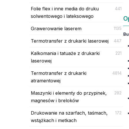
Folie flex i inne media do druku
441
solwentowego i lateksowego
O
Grawerowanie laserem
1135
Bu
Termotransfer z drukarki laserowej
447
Kalkomania i tatuaże z drukarki
221
laserowej
Termotransfer z drukarki
4814
atramentowej
Maszynki i elementy do przypinek,
282
magnesów i breloków
Drukowanie na szarfach, taśmach,
172
wstążkach i metkach