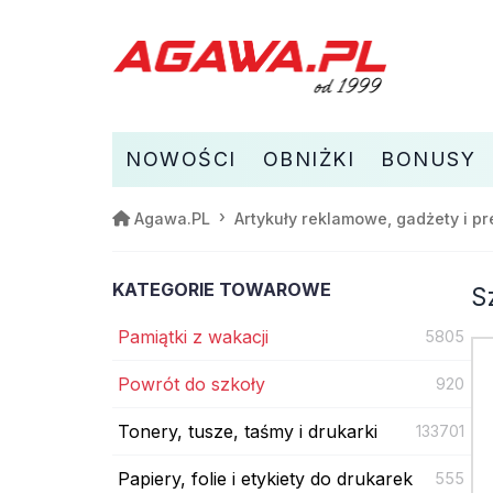
NOWOŚCI
OBNIŻKI
BONUSY
Agawa.PL
Artykuły reklamowe, gadżety i pr
KATEGORIE TOWAROWE
S
Pamiątki z wakacji
5805
Powrót do szkoły
920
Tonery, tusze, taśmy i drukarki
133701
Papiery, folie i etykiety do drukarek
555