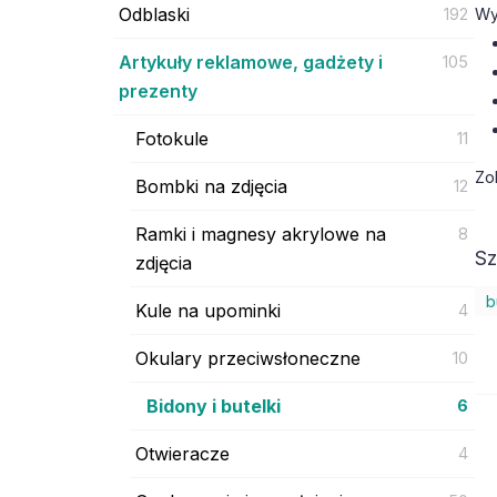
Odblaski
192
Wy
Artykuły reklamowe, gadżety i
105
prezenty
Fotokule
11
Zo
Bombki na zdjęcia
12
Ramki i magnesy akrylowe na
8
Sz
zdjęcia
b
Kule na upominki
4
Okulary przeciwsłoneczne
10
Bidony i butelki
6
Otwieracze
4