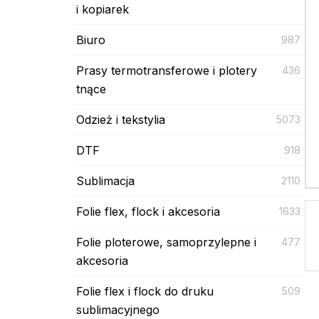
i kopiarek
Biuro
987
Prasy termotransferowe i plotery
436
tnące
Odzież i tekstylia
5073
DTF
918
Sublimacja
2110
Folie flex, flock i akcesoria
1633
Folie ploterowe, samoprzylepne i
477
akcesoria
Folie flex i flock do druku
509
sublimacyjnego