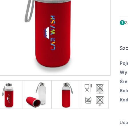
Z
Szc
Poj
Wy
Śre
Kol
Kod
Udos