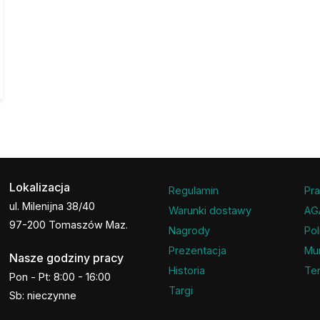
Lokalizacja
Regulamin
Pra
ul. Milenijna 38/40
Warunki dostawy
AG
97-200 Tomaszów Maz.
Nagrody
Pol
Prezentacja
Mu
Nasze godziny pracy
Historia
Ter
Pon - Pt: 8:00 - 16:00
Targi
Sb: nieczynne