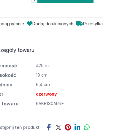
adaj pytanie
Dodaj do ulubionych
Przesyłka
zegóły towaru
emność
420 ml
sokość
19 cm
dnica
6,4 cm
or
czerwony
 towaru
6AKB1S0ARRE
tępnij ten produkt: