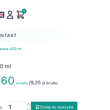
0
ONTAKT
rwona 420 ml
0 ml
,60
/
9,35
zł brutto
zł netto
Dodaj do koszyka
ć: