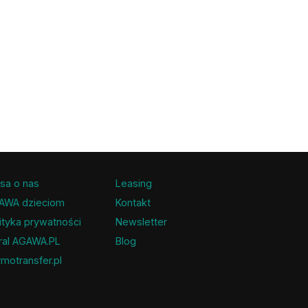
sa o nas
Leasing
AWA dzieciom
Kontakt
ityka prywatności
Newsletter
ral AGAWA.PL
Blog
motransfer.pl