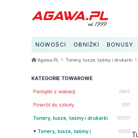
NOWOŚCI
OBNIŻKI
BONUSY
Agawa.PL
Tonery, tusze, taśmy i drukarki
KATEGORIE TOWAROWE
Pamiątki z wakacji
5805
Powrót do szkoły
920
Tonery, tusze, taśmy i drukarki
133701
Tonery, tusze, taśmy i
41333
T