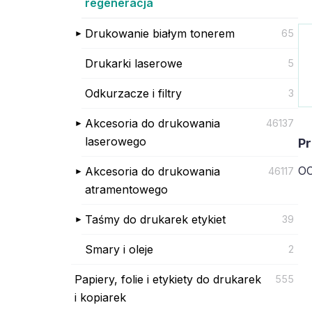
regeneracja
Drukowanie białym tonerem
65
Drukarki laserowe
5
Odkurzacze i filtry
3
Akcesoria do drukowania
46137
laserowego
Pr
O
Akcesoria do drukowania
46117
atramentowego
Taśmy do drukarek etykiet
39
Smary i oleje
2
Papiery, folie i etykiety do drukarek
555
i kopiarek