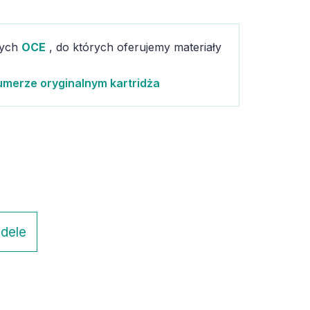
cych
OCE
, do których oferujemy materiały
umerze oryginalnym kartridża
dele