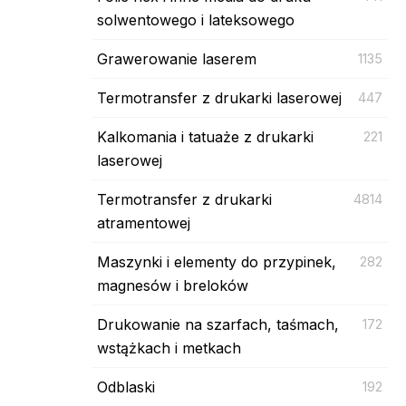
solwentowego i lateksowego
Grawerowanie laserem
1135
Termotransfer z drukarki laserowej
447
Kalkomania i tatuaże z drukarki
221
laserowej
Termotransfer z drukarki
4814
atramentowej
Maszynki i elementy do przypinek,
282
magnesów i breloków
Drukowanie na szarfach, taśmach,
172
wstążkach i metkach
Odblaski
192