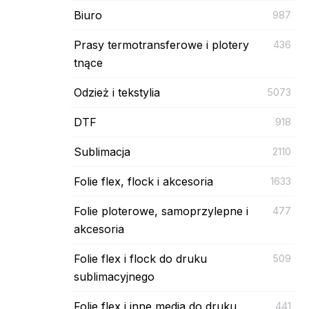
Biuro
987
Prasy termotransferowe i plotery
436
tnące
Odzież i tekstylia
5073
DTF
918
Sublimacja
2110
Folie flex, flock i akcesoria
1633
Folie ploterowe, samoprzylepne i
477
akcesoria
Folie flex i flock do druku
509
sublimacyjnego
Folie flex i inne media do druku
441