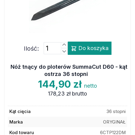
Ilość:
Do koszyka
Nóż tnący do ploterów SummaCut D60 - kąt
ostrza 36 stopni
144,90 zł
netto
178,23 zł
brutto
Kąt cięcia
36 stopni
Marka
ORYGINAŁ
Kod towaru
6CTP122DM