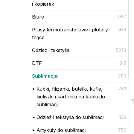
i kopiarek
Biuro
987
Prasy termotransferowe i plotery
436
tnące
Odzież i tekstylia
5073
DTF
918
Sublimacja
2110
Kubki, filiżanki, butelki, kufle,
762
kieliszki i kartoniki na kubki do
sublimacji
Odzież i tekstylia do sublimacji
428
Artykuły do sublimacji
756