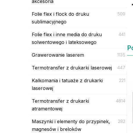
akcesoria
Folie flex i flock do druku
509
sublimacyjnego
Folie flex i inne media do druku
441
solwentowego i lateksowego
P
Grawerowanie laserem
1135
Termotransfer z drukarki laserowej
447
Kalkomania i tatuaże z drukarki
221
laserowej
Termotransfer z drukarki
4814
atramentowej
Maszynki i elementy do przypinek,
282
magnesów i breloków