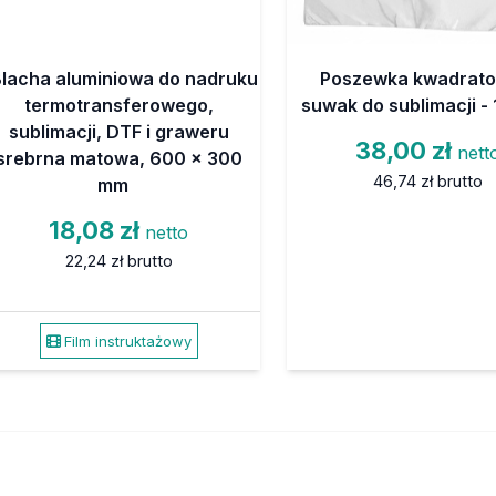
Blacha aluminiowa do nadruku
Poszewka kwadrat
termotransferowego,
suwak do sublimacji - 
sublimacji, DTF i graweru
38,00 zł
nett
srebrna matowa, 600 x 300
46,74 zł
brutto
mm
18,08 zł
netto
22,24 zł
brutto
Film instruktażowy