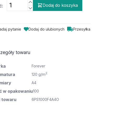
Dodaj do koszyka
ć:
adaj pytanie
Dodaj do ulubionych
Przesyłka
zegóły towaru
rka
Forever
2
matura
120 g/m
miary
A4
ść w opakowaniu
100
 towaru
6PS1000F4A4O