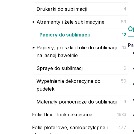
Drukarki do sublimacji
4
Atramenty i żele sublimacyjne
69
O
Papiery do sublimacji
12
Pa
Papiery, proszki i folie do sublimacji
13
na jasnej bawełnie
Spraye do sublimacji
6
Wypełnienia dekoracyjne do
50
pudełek
Materiały pomocnicze do sublimacji
9
Folie flex, flock i akcesoria
1633
Folie ploterowe, samoprzylepne i
477