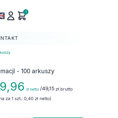
1
ONTAKT
rkuszy
macji - 100 arkuszy
9,96
/
49,15
zł brutto
zł netto
na za 1 szt.:
0,40 zł
netto)