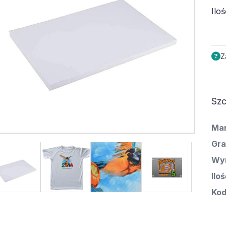
Iloś
Z
Szc
Ma
Gra
Wy
Ilo
Kod