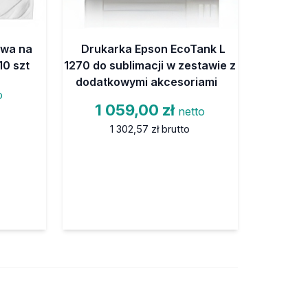
owa na
Drukarka Epson EcoTank L
10 szt
1270 do sublimacji w zestawie z
dodatkowymi akcesoriami
o
1 059,00 zł
netto
1 302,57 zł
brutto