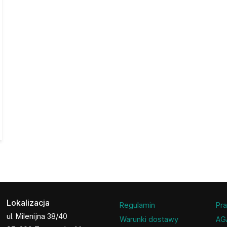
Lokalizacja
Regulamin
Pra
ul. Milenijna 38/40
Warunki dostawy
AG