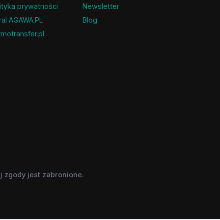
ityka prywatności
Newsletter
ral AGAWA.PL
Blog
motransfer.pl
 zgody jest zabronione.