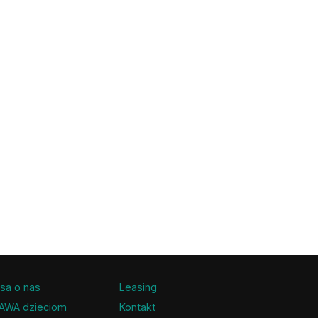
sa o nas
Leasing
AWA dzieciom
Kontakt