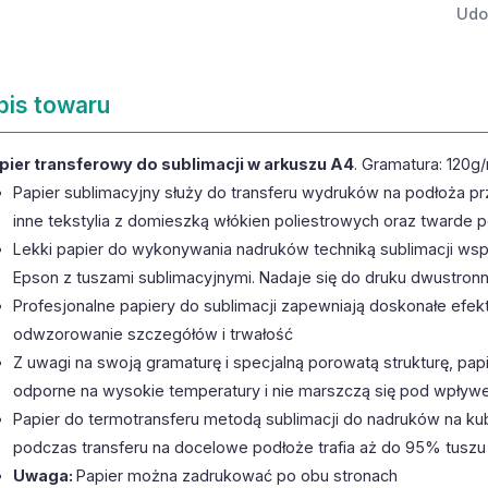
Udos
pis towaru
pier transferowy do sublimacji w arkuszu A4
. Gramatura: 120g
Papier sublimacyjny służy do transferu wydruków na podłoża prz
inne tekstylia z domieszką włókien poliestrowych oraz twarde 
Lekki papier do wykonywania nadruków techniką sublimacji ws
Epson z tuszami sublimacyjnymi. Nadaje się do druku dwustron
Profesjonalne papiery do sublimacji zapewniają doskonałe efekt
odwzorowanie szczegółów i trwałość
Z uwagi na swoją gramaturę i specjalną porowatą strukturę, pa
odporne na wysokie temperatury i nie marszczą się pod wpływe
Papier do termotransferu metodą sublimacji do nadruków na ku
podczas transferu na docelowe podłoże trafia aż do 95% tuszu 
Uwaga:
Papier można zadrukować po obu stronach