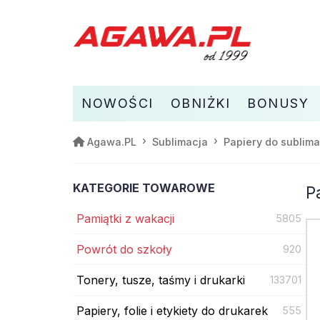
NOWOŚCI
OBNIŻKI
BONUSY
Agawa.PL
Sublimacja
Papiery do sublima
KATEGORIE TOWAROWE
P
Pamiątki z wakacji
5805
Powrót do szkoły
920
Tonery, tusze, taśmy i drukarki
133701
Papiery, folie i etykiety do drukarek
555