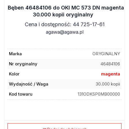
Bęben 46484106 do OKI MC 573 DN magenta
30.000 kopii oryginalny
Cena i dostępność: 44 725-17-61
agawa@agawa.pl
Marka
ORYGINALNY
Nr oryginalny
46484106
Kolor
magenta
Wydajność / Waga
30.000 kopii
Kod towaru
131ODKSP0MB00000
Dodaj do ulubionych