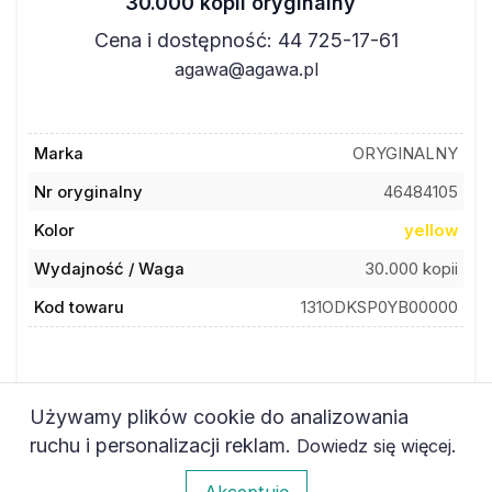
Cena i dostępność: 44 725-17-61
agawa@agawa.pl
Marka
ORYGINALNY
Nr oryginalny
46484105
Kolor
yellow
Wydajność / Waga
30.000 kopii
Kod towaru
131ODKSP0YB00000
Używamy plików cookie do analizowania
ruchu i personalizacji reklam.
.
Dowiedz się więcej
Dodaj do ulubionych
0
Akceptuję