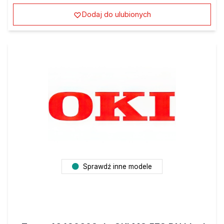
Dodaj do ulubionych
Sprawdź inne modele
Toner 46490608 do OKI MC 573 DN black