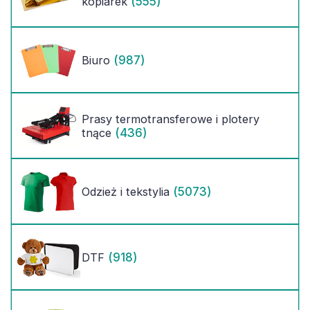
(555)
kopiarek
(987)
Biuro
Prasy termotransferowe i plotery
(436)
tnące
(5073)
Odzież i tekstylia
(918)
DTF