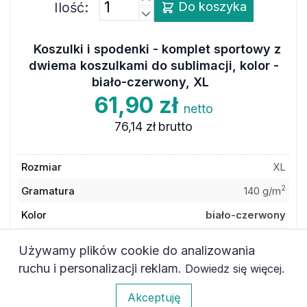
Koszulki i spodenki - komplet sportowy z
dwiema koszulkami do sublimacji, kolor -
biało-czerwony, XL
61,90 zł
netto
76,14 zł
brutto
Rozmiar
XL
2
Gramatura
140 g/m
Kolor
biało-czerwony
Materiał
poliester
Używamy plików cookie do analizowania
ruchu i personalizacji reklam.
.
Dowiedz się więcej
Kod towaru
6ATK601JTWHREXL
0
Akceptuję