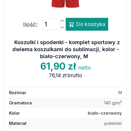
Ilość:
Do koszyka
Koszulki i spodenki - komplet sportowy z
dwiema koszulkami do sublimacji, kolor -
biało-czerwony, M
61,90 zł
netto
76,14 zł
brutto
Rozmiar
M
2
Gramatura
140 g/m
Kolor
biało-czerwony
Materiał
poliester
Kod towaru
6ATK601JTWHREM