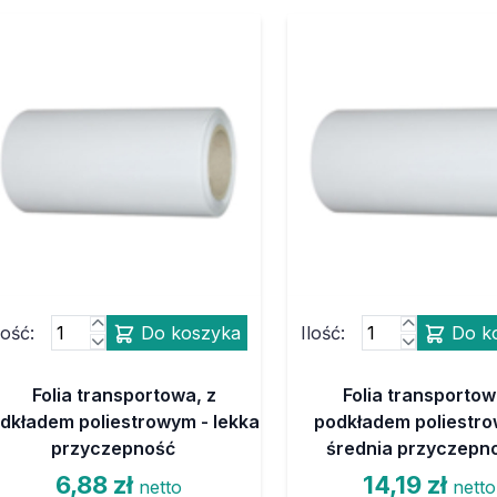
lość:
Do koszyka
Ilość:
Do k
Folia transportowa, z
Folia transportow
dkładem poliestrowym - lekka
podkładem poliestro
przyczepność
średnia przyczepn
6,88 zł
14,19 zł
netto
netto