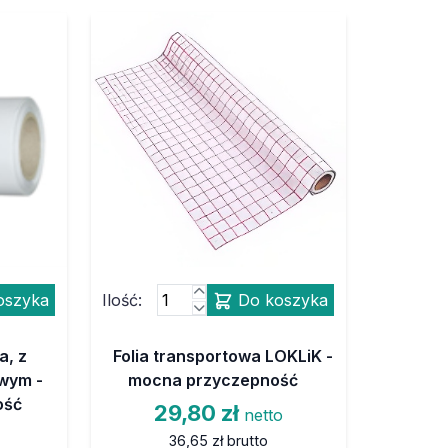
oszyka
Ilość:
Do koszyka
a, z
Folia transportowa LOKLiK -
wym -
mocna przyczepność
ość
29,80 zł
netto
36,65 zł
brutto