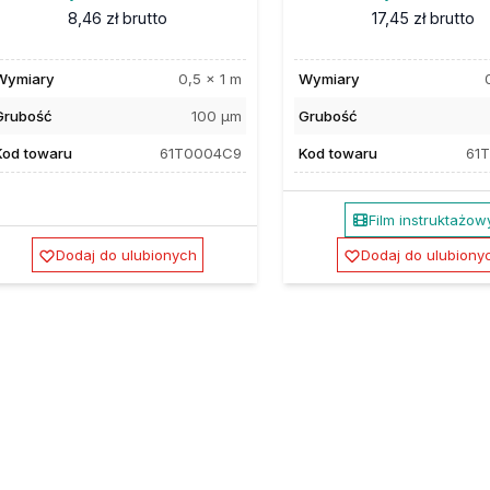
8,46 zł
brutto
17,45 zł
brutto
Wymiary
0,5 x 1 m
Wymiary
Grubość
100 µm
Grubość
Kod towaru
61T0004C9
Kod towaru
61
Film instruktażow
Dodaj do ulubionych
Dodaj do ulubiony