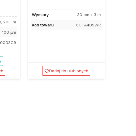
Wymiary
30 cm x 3 m
0,5 x 1 m
Kod towaru
6CTA405WR
100 µm
T0003C9
y
ch
Dodaj do ulubionych