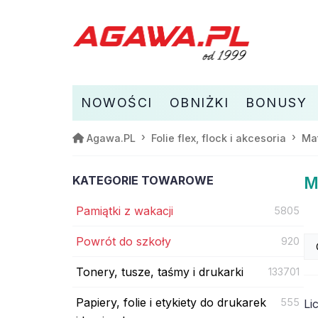
NOWOŚCI
OBNIŻKI
BONUSY
Agawa.PL
Folie flex, flock i akcesoria
Ma
KATEGORIE TOWAROWE
M
Pamiątki z wakacji
5805
Powrót do szkoły
920
Tonery, tusze, taśmy i drukarki
133701
Papiery, folie i etykiety do drukarek
555
Li