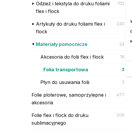
Odzież i tekstyla do druku foliami
1112
flex i flock
Artykuły do druku foliami flex i
240
flock
Materiały pomocnicze
24
Akcesoria do folii flex i flock
18
Folia transportowa
3
Płyn do usuwania folii
3
Folie ploterowe, samoprzylepne i
477
akcesoria
Folie flex i flock do druku
509
sublimacyjnego