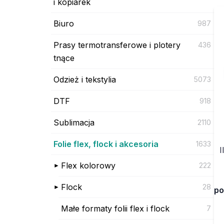
i kopiarek
Biuro
987
Prasy termotransferowe i plotery
436
tnące
Odzież i tekstylia
5073
DTF
918
Sublimacja
2110
Folie flex, flock i akcesoria
1633
I
Flex kolorowy
222
Flock
28
po
Małe formaty folii flex i flock
7