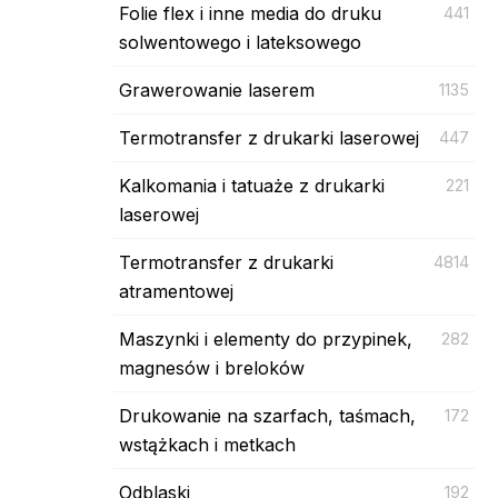
Folie flex i inne media do druku
441
solwentowego i lateksowego
Grawerowanie laserem
1135
Termotransfer z drukarki laserowej
447
Kalkomania i tatuaże z drukarki
221
laserowej
Termotransfer z drukarki
4814
atramentowej
Maszynki i elementy do przypinek,
282
magnesów i breloków
Drukowanie na szarfach, taśmach,
172
wstążkach i metkach
Odblaski
192