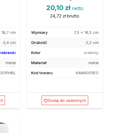
20,10 zł
o
netto
24,72 zł
brutto
x 18,7 cm
Wymiary
7,5 x 18,5 cm
2,4 cm
Grubość
2,2 cm
iebieski
Kolor
srebrny
metal
Materiał
metal
001PHBL
Kod towaru
6AM9001EO
ch
Dodaj do ulubionych