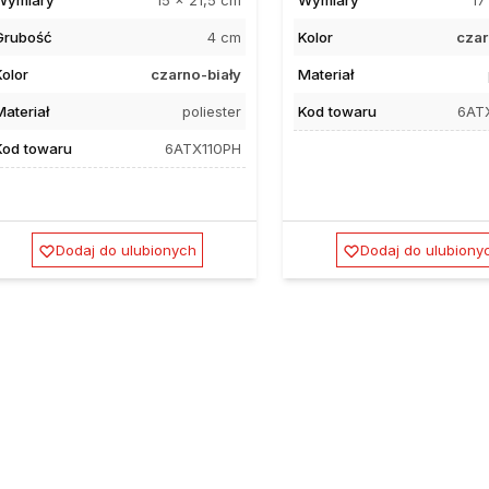
Grubość
4 cm
Kolor
czar
Kolor
czarno-biały
Materiał
Materiał
poliester
Kod towaru
6AT
Kod towaru
6ATX110PH
Dodaj do ulubionych
Dodaj do ulubiony