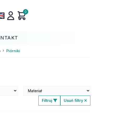
0
ONTAKT
o
Piórniki
Filtruj
Usuń filtry