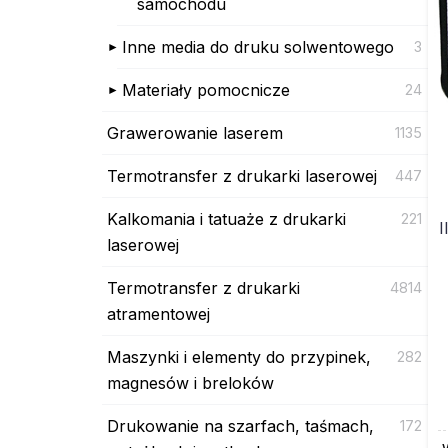
samochodu
Inne media do druku solwentowego
3
Materiały pomocnicze
24
Grawerowanie laserem
1135
Termotransfer z drukarki laserowej
447
Kalkomania i tatuaże z drukarki
221
I
laserowej
Termotransfer z drukarki
4814
atramentowej
Maszynki i elementy do przypinek,
282
magnesów i breloków
Drukowanie na szarfach, taśmach,
172