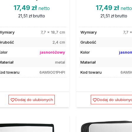
17,49 zł
17,49 zł
netto
nett
21,51 zł
brutto
21,51 zł
brutto
Wymiary
7,7 x 18,7 cm
Wymiary
7,7 
Grubość
2,4 cm
Grubość
Kolor
jasnoróżowy
Kolor
jasnon
Materiał
metal
Materiał
Kod towaru
6AM9001PHPI
Kod towaru
6AM9
Dodaj do ulubionych
Dodaj do ulubiony