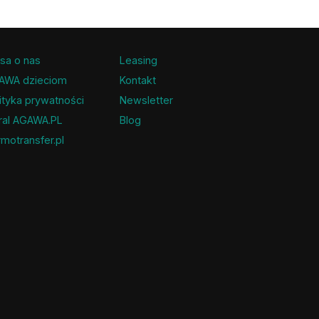
sa o nas
Leasing
AWA dzieciom
Kontakt
ityka prywatności
Newsletter
ral AGAWA.PL
Blog
motransfer.pl