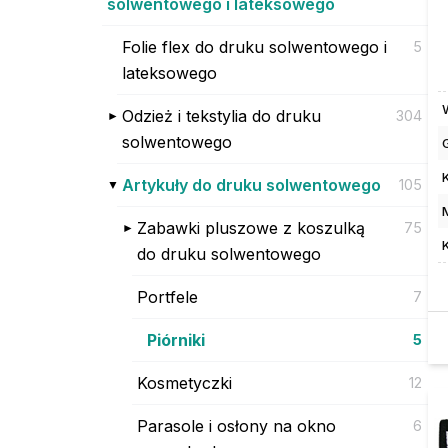
solwentowego i lateksowego
Folie flex do druku solwentowego i
5
lateksowego
Odzież i tekstylia do druku
304
solwentowego
Artykuły do druku solwentowego
105
Zabawki pluszowe z koszulką
75
do druku solwentowego
Portfele
7
Piórniki
5
Kosmetyczki
12
Parasole i osłony na okno
6