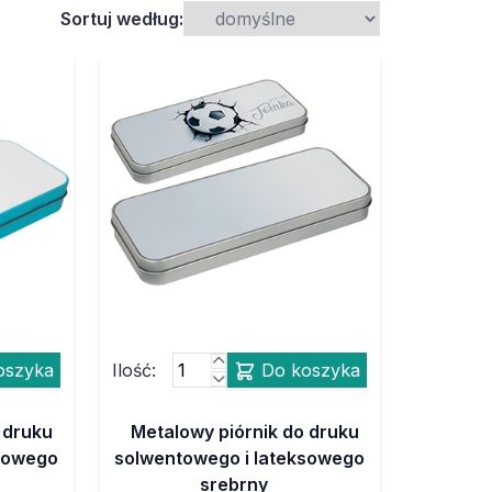
Sortuj według:
oszyka
Ilość:
Do koszyka
 druku
Metalowy piórnik do druku
ksowego
solwentowego i lateksowego
srebrny