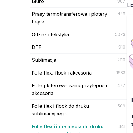
Biuro
987
Li
Prasy termotransferowe i plotery
436
tnące
Odzież i tekstylia
5073
DTF
918
Sublimacja
2110
Folie flex, flock i akcesoria
1633
Folie ploterowe, samoprzylepne i
477
akcesoria
I
Folie flex i flock do druku
509
sublimacyjnego
Folie flex i inne media do druku
441