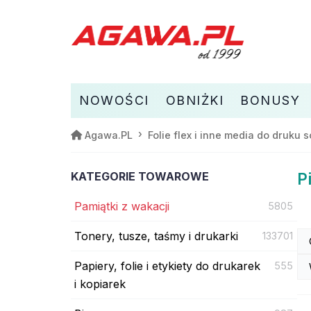
NOWOŚCI
OBNIŻKI
BONUSY
Agawa.PL
Folie flex i inne media do druku
KATEGORIE TOWAROWE
P
Pamiątki z wakacji
5805
Tonery, tusze, taśmy i drukarki
133701
Papiery, folie i etykiety do drukarek
555
i kopiarek