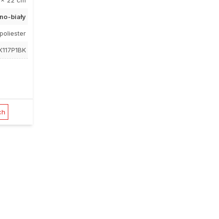
no-biały
poliester
X117P1BK
ch