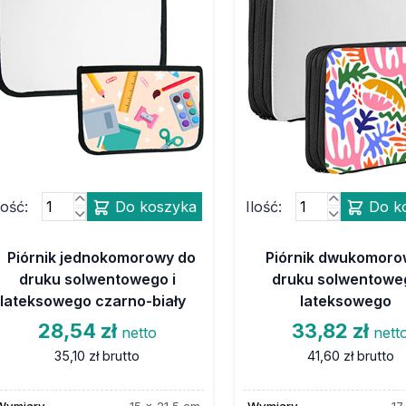
lość:
Do koszyka
Ilość:
Do k
Piórnik jednokomorowy do
Piórnik dwukomoro
druku solwentowego i
druku solwentoweg
lateksowego czarno-biały
lateksowego
28,54 zł
33,82 zł
netto
nett
35,10 zł
brutto
41,60 zł
brutto
Wymiary
15 x 21,5 cm
Wymiary
17