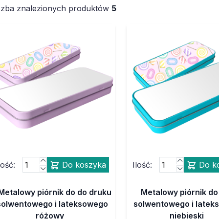
czba znalezionych produktów
5
lość:
Do koszyka
Ilość:
Do k
Metalowy piórnik do do druku
Metalowy piórnik do
solwentowego i lateksowego
solwentowego i late
różowy
niebieski