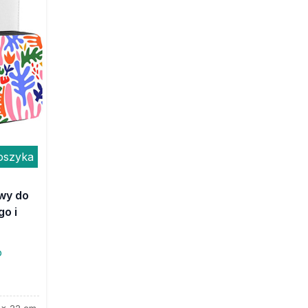
oszyka
wy do
o i
o
 x 22 cm