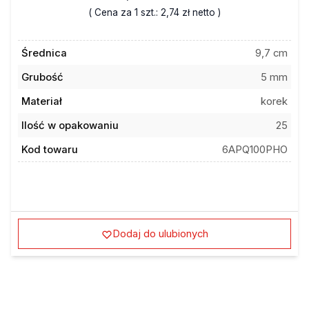
( Cena za 1 szt.:
2,74 zł
netto )
Średnica
9,7 cm
Grubość
5 mm
Materiał
korek
Ilość w opakowaniu
25
Kod towaru
6APQ100PHO
Dodaj do ulubionych