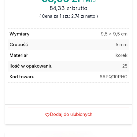
netto
84,33 zł
brutto
( Cena za 1 szt.:
2,74 zł
netto )
Wymiary
9,5 x 9,5 cm
Grubość
5 mm
Materiał
korek
Ilość w opakowaniu
25
Kod towaru
6APQ110PHO
Dodaj do ulubionych