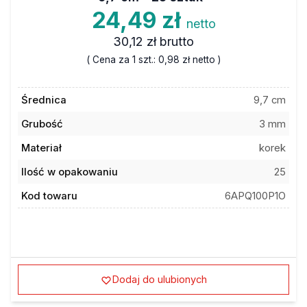
24,49 zł
netto
30,12 zł
brutto
( Cena za 1 szt.:
0,98 zł
netto )
Średnica
9,7 cm
Grubość
3 mm
Materiał
korek
Ilość w opakowaniu
25
Kod towaru
6APQ100P1O
Dodaj do ulubionych