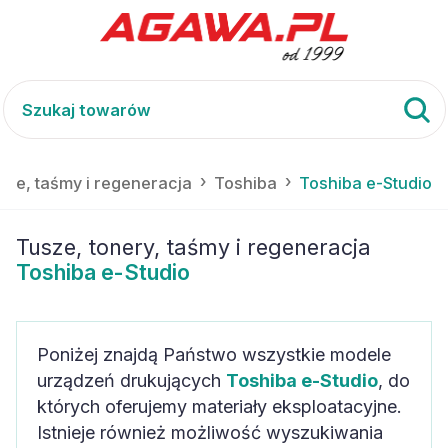
sze, taśmy i regeneracja
Toshiba
Toshiba e-Studio
Tusze, tonery, taśmy i regeneracja
Toshiba e-Studio
Poniżej znajdą Państwo wszystkie modele
urządzeń drukujących
Toshiba e-Studio
, do
których oferujemy materiały eksploatacyjne.
Istnieje również możliwość wyszukiwania