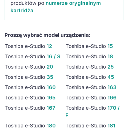
produktów po
numerze oryginalnym
kartridża
Proszę wybrać model urządzenia:
Toshiba e-Studio
12
Toshiba e-Studio
15
Toshiba e-Studio
16 / S
Toshiba e-Studio
18
Toshiba e-Studio
20
Toshiba e-Studio
25
Toshiba e-Studio
35
Toshiba e-Studio
45
Toshiba e-Studio
160
Toshiba e-Studio
163
Toshiba e-Studio
165
Toshiba e-Studio
166
Toshiba e-Studio
167
Toshiba e-Studio
170 /
F
Toshiba e-Studio
180
Toshiba e-Studio
181