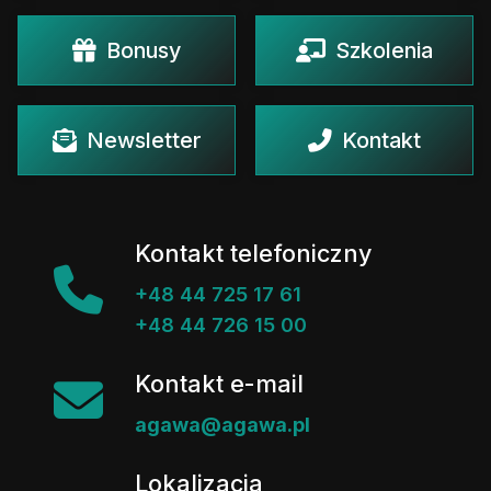
Bonusy
Szkolenia
Newsletter
Kontakt
Kontakt telefoniczny
+48 44 725 17 61
+48 44 726 15 00
Kontakt e-mail
agawa@agawa.pl
Lokalizacja