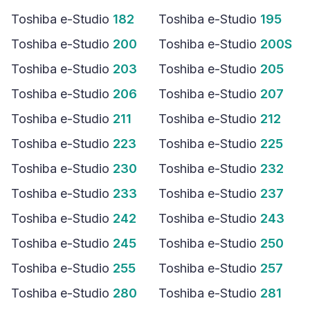
Toshiba e-Studio
182
Toshiba e-Studio
195
Toshiba e-Studio
200
Toshiba e-Studio
200S
Toshiba e-Studio
203
Toshiba e-Studio
205
Toshiba e-Studio
206
Toshiba e-Studio
207
Toshiba e-Studio
211
Toshiba e-Studio
212
Toshiba e-Studio
223
Toshiba e-Studio
225
Toshiba e-Studio
230
Toshiba e-Studio
232
Toshiba e-Studio
233
Toshiba e-Studio
237
Toshiba e-Studio
242
Toshiba e-Studio
243
Toshiba e-Studio
245
Toshiba e-Studio
250
Toshiba e-Studio
255
Toshiba e-Studio
257
Toshiba e-Studio
280
Toshiba e-Studio
281