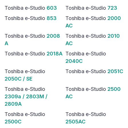
Toshiba e-Studio
603
Toshiba e-Studio
723
Toshiba e-Studio
853
Toshiba e-Studio
2000
AC
Toshiba e-Studio
2008
Toshiba e-Studio
2010
A
AC
Toshiba e-Studio
2018A
Toshiba e-Studio
2040C
Toshiba e-Studio
Toshiba e-Studio
2051C
2050C / SE
Toshiba e-Studio
Toshiba e-Studio
2500
2309a / 2803M /
AC
2809A
Toshiba e-Studio
Toshiba e-Studio
2500C
2505AC