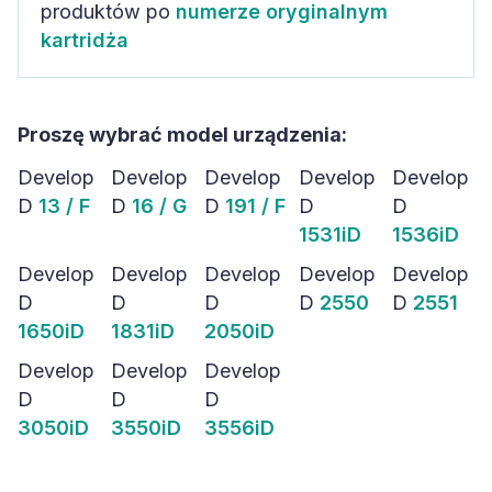
produktów po
numerze oryginalnym
kartridża
Proszę wybrać model urządzenia:
Develop
Develop
Develop
Develop
Develop
D
13 / F
D
16 / G
D
191 / F
D
D
1531iD
1536iD
Develop
Develop
Develop
Develop
Develop
D
D
D
D
2550
D
2551
1650iD
1831iD
2050iD
Develop
Develop
Develop
D
D
D
3050iD
3550iD
3556iD