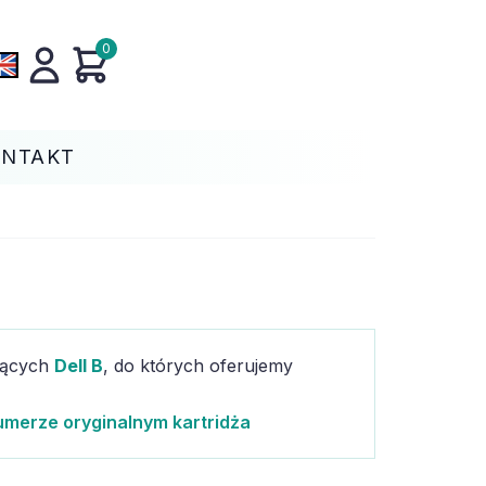
0
ONTAKT
ujących
Dell B
, do których oferujemy
umerze oryginalnym kartridża