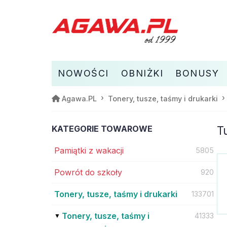
NOWOŚCI
OBNIŻKI
BONUSY
Agawa.PL
Tonery, tusze, taśmy i drukarki
KATEGORIE TOWAROWE
T
Pamiątki z wakacji
5805
Powrót do szkoły
920
Tonery, tusze, taśmy i drukarki
133701
Tonery, tusze, taśmy i
41333