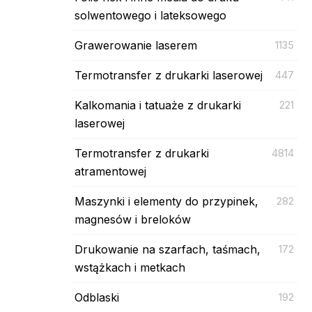
solwentowego i lateksowego
Grawerowanie laserem
1135
Termotransfer z drukarki laserowej
447
Kalkomania i tatuaże z drukarki
221
laserowej
Termotransfer z drukarki
4814
atramentowej
Maszynki i elementy do przypinek,
282
magnesów i breloków
Drukowanie na szarfach, taśmach,
172
wstążkach i metkach
Odblaski
192