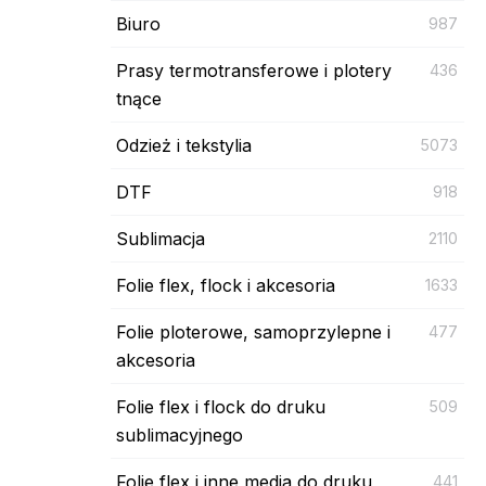
Biuro
987
Prasy termotransferowe i plotery
436
tnące
Odzież i tekstylia
5073
DTF
918
Sublimacja
2110
Folie flex, flock i akcesoria
1633
Folie ploterowe, samoprzylepne i
477
akcesoria
Folie flex i flock do druku
509
sublimacyjnego
Folie flex i inne media do druku
441