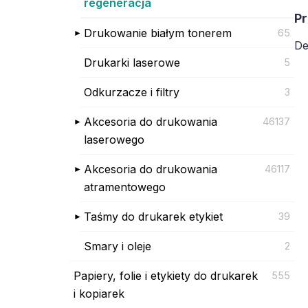
regeneracja
Pr
Drukowanie białym tonerem
65
De
Drukarki laserowe
5
Odkurzacze i filtry
3
Akcesoria do drukowania
46137
laserowego
Akcesoria do drukowania
46117
atramentowego
Taśmy do drukarek etykiet
39
Smary i oleje
2
Papiery, folie i etykiety do drukarek
555
i kopiarek