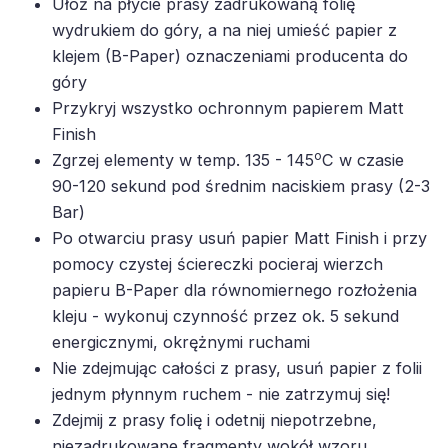
Ułóż na płycie prasy zadrukowaną folię
wydrukiem do góry, a na niej umieść papier z
klejem (B-Paper) oznaczeniami producenta do
góry
Przykryj wszystko ochronnym papierem Matt
Finish
o
Zgrzej elementy w temp. 135 - 145
C w czasie
90-120 sekund pod średnim naciskiem prasy (2-3
Bar)
Po otwarciu prasy usuń papier Matt Finish i przy
pomocy czystej ściereczki pocieraj wierzch
papieru B-Paper dla równomiernego rozłożenia
kleju - wykonuj czynność przez ok. 5 sekund
energicznymi, okrężnymi ruchami
Nie zdejmując całości z prasy, usuń papier z folii
jednym płynnym ruchem - nie zatrzymuj się!
Zdejmij z prasy folię i odetnij niepotrzebne,
niezadrukowane fragmenty wokół wzoru