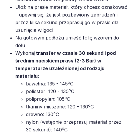
Ułóż na prasie materiał, który chcesz oznakować
- upewnij się, że jest pozbawiony zabrudzeń i
przez kilka sekund przeprasuj go w prasie dla
usunięcia wilgoci
Na gotowym podłożu umieść folię wzorem do
dołu
Wykonaj
transfer w czasie 30 sekund i pod
średnim naciskiem prasy (2-3 Bar) w
temperaturze uzależnionej od rodzaju
materiału
:
o
bawełna: 135 - 145
C
o
poliester: 120 - 130
C
o
polipropylen: 105
C
o
tkaniny mieszane: 120 - 130
C
o
drewno: 130
C
nylon (wstępnie przeprasuj materiał przez
o
30 sekund): 140
C