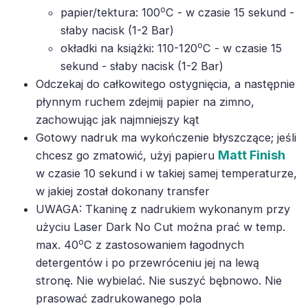
o
papier/tektura: 100
C - w czasie 15 sekund -
słaby nacisk (1-2 Bar)
o
okładki na książki: 110-120
C - w czasie 15
sekund - słaby nacisk (1-2 Bar)
Odczekaj do całkowitego ostygnięcia, a następnie
płynnym ruchem zdejmij papier na zimno,
zachowując jak najmniejszy kąt
Gotowy nadruk ma wykończenie błyszczące; jeśli
Matt Finish
chcesz go zmatowić, użyj papieru
w czasie 10 sekund i w takiej samej temperaturze,
w jakiej został dokonany transfer
UWAGA: Tkaninę z nadrukiem wykonanym przy
użyciu Laser Dark No Cut można prać w temp.
o
max. 40
C z zastosowaniem łagodnych
detergentów i po przewróceniu jej na lewą
stronę. Nie wybielać. Nie suszyć bębnowo. Nie
prasować zadrukowanego pola