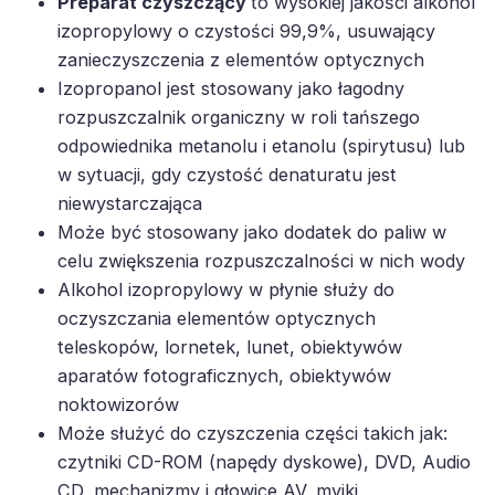
Preparat czyszczący
to wysokiej jakości alkohol
izopropylowy o czystości 99,9%, usuwający
zanieczyszczenia z elementów optycznych
Izopropanol jest stosowany jako łagodny
rozpuszczalnik organiczny w roli tańszego
odpowiednika metanolu i etanolu (spirytusu) lub
w sytuacji, gdy czystość denaturatu jest
niewystarczająca
Może być stosowany jako dodatek do paliw w
celu zwiększenia rozpuszczalności w nich wody
Alkohol izopropylowy w płynie służy do
oczyszczania elementów optycznych
teleskopów, lornetek, lunet, obiektywów
aparatów fotograficznych, obiektywów
noktowizorów
Może służyć do czyszczenia części takich jak:
czytniki CD-ROM (napędy dyskowe), DVD, Audio
CD, mechanizmy i głowice AV, myjki