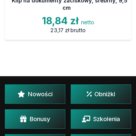
Klip na dokumenty zaciskowy, srebrny, 9,5
cm
18,84 zł
netto
23,17 zł
brutto
Nowości
Obniżki
Bonusy
Szkolenia