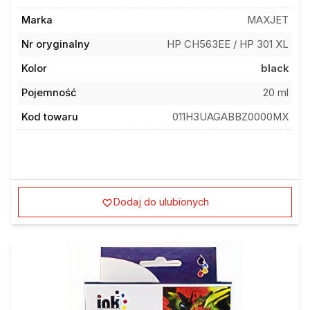
Marka
MAXJET
Nr oryginalny
HP CH563EE / HP 301 XL
Kolor
black
Pojemność
20 ml
Kod towaru
011H3UAGABBZ0000MX
Dodaj do ulubionych