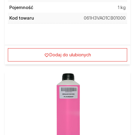
Pojemność
1 kg
Kod towaru
061H3VAO1CB01000
Dodaj do ulubionych