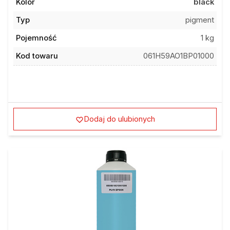
Kolor
black
Typ
pigment
Pojemność
1 kg
Kod towaru
061H59AO1BP01000
Dodaj do ulubionych