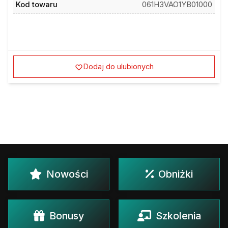
Kod towaru
061H3VAO1YB01000
Dodaj do ulubionych
Nowości
Obniżki
Bonusy
Szkolenia