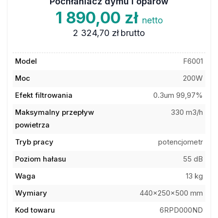
Pochłaniacz dymu i oparów
1 890,00 zł
netto
2 324,70 zł
brutto
Model
F6001
Moc
200W
Efekt filtrowania
0.3um 99,97%
Maksymalny przepływ
330 m3/h
powietrza
Tryb pracy
potencjometr
Poziom hałasu
55 dB
Waga
13 kg
Wymiary
440x250x500 mm
Kod towaru
6RPD000ND