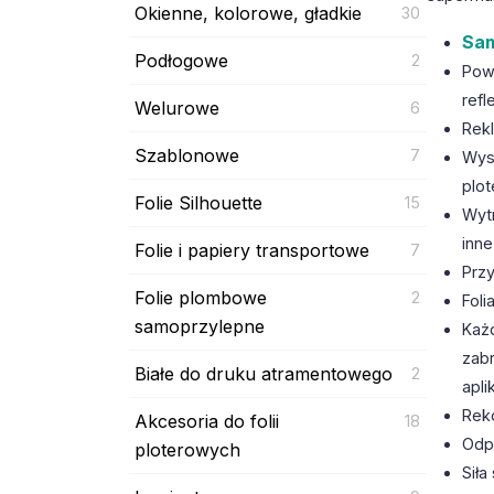
Okienne, kolorowe, gładkie
30
Sam
Podłogowe
2
Powi
ref
Welurowe
6
Rek
Szablonowe
7
Wys
plot
Folie Silhouette
15
Wyt
inne
Folie i papiery transportowe
7
Przy
Folie plombowe
2
Foli
samoprzylepne
Każd
zab
Białe do druku atramentowego
2
apli
Rek
Akcesoria do folii
18
Odpo
ploterowych
Siła