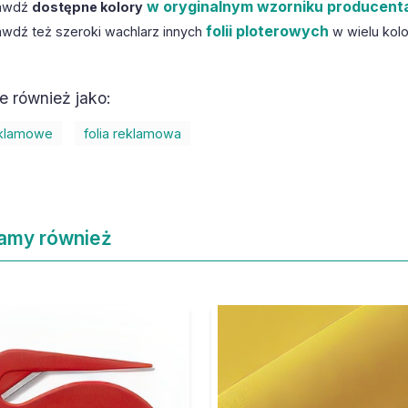
w oryginalnym wzorniku producent
awdź
dostępne kolory
folii ploterowych
awdź też szeroki wachlarz innych
w wielu kol
 również jako:
eklamowe
folia reklamowa
amy również