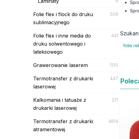
Laminaty
9
Spr
Spr
Folie flex i flock do druku
509
sublimacyjnego
Szukane
Folie flex i inne media do
441
druku solwentowego i
folie r
lateksowego
Grawerowanie laserem
1135
Termotransfer z drukarki
447
Polec
laserowej
Kalkomania i tatuaże z
221
drukarki laserowej
Termotransfer z drukarki
4814
atramentowej