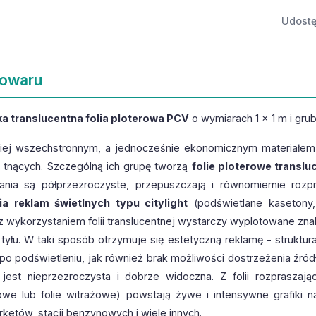
Udostę
towaru
ka translucentna folia ploterowa PCV
o wymiarach 1 x 1 m i gru
iej wszechstronnym, a jednocześnie ekonomicznym materiałem 
 tnących. Szczególną ich grupę tworzą
folie ploterowe translu
ania są półprzezroczyste, przepuszczają i równomiernie rozp
ia reklam świetlnych typu citylight
(podświetlane kasetony, 
z wykorzystaniem folii translucentnej wystarczy wyplotowane znaki
 tyłu. W taki sposób otrzymuje się estetyczną reklamę - struktu
po podświetleniu, jak również brak możliwości dostrzeżenia źródła
jest nieprzezroczysta i dobrze widoczna. Z folii rozpraszają
we lub folie witrażowe) powstają żywe i intensywne grafiki na
ketów, stacji benzynowych i wiele innych.