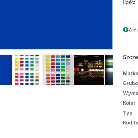
Ilość:
Zada
Szcze
Mark
Grubo
Wymi
Kolor
Typ
Kod t