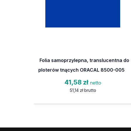
Folia samoprzylepna, translucentna do
ploterów tnących ORACAL 8500-005
41,58 zł
netto
51,14 zł
brutto