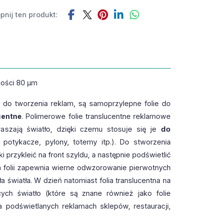
pnij ten produkt:
bości 80 µm
do tworzenia reklam, są samoprzylepne folie do
centne
. Polimerowe folie translucentne reklamowe
raszają światło, dzięki czemu stosuje się je
do
potykacze, pylony, totemy itp.). Do stworzenia
 przykleić na front szyldu, a następnie podświetlić
ra folii zapewnia wierne odwzorowanie pierwotnych
 światła. W dzień natomiast folia translucentna na
cych światło (które są znane również jako folie
 podświetlanych reklamach sklepów, restauracji,