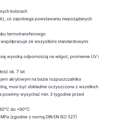
nych kolorach
łysk), co zapobiega powstawaniu niepożądanych
ruku termotransferowgo
e współpracuje ze wszystkimi standardowymi
ię wysoką odpornością na wilgoć, promienie UV i
ość ok. 7 lat
ejem akrylowym na bazie rozpuszczalnika
centną, musi być dokładnie oczyszczona z wszelkich
a powinny wysychać min. 3 tygodnie przed
o
o
-40
C do +90
C
9 MPa (zgodnie z normą DIN EN ISO 527)