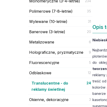
Monomeryczne (3-4–letnie)
234
Polimerowe (7-8–letnie)
35
Wylewane (10-letnie)
31
Opis 
Banerowe (3-letnie)
20
Niebies
Metalizowane
6
Najbardz
Holograficzne, pryzmatyczne
9
ploterów
Fluorescencyjne
5
do oklej
tworzen
Odblaskowe
12
reklamy 
treść od
Translucentne - do
24
kolorów 
reklamy świetlnej
banerze 
Okienne, dekoracyjne
3
kasetono
supermar