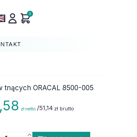
0
ONTAKT
rów tnących ORACAL 8500-005
,58
/
51,14
zł brutto
zł netto