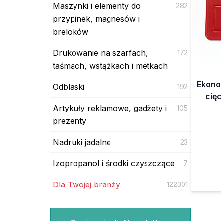
Maszynki i elementy do
282
przypinek, magnesów i
breloków
Drukowanie na szarfach,
172
taśmach, wstążkach i metkach
Ekono
Odblaski
192
cięc
Artykuły reklamowe, gadżety i
105
prezenty
Nadruki jadalne
23
Izopropanol i środki czyszczące
7
Dla Twojej branży
122301