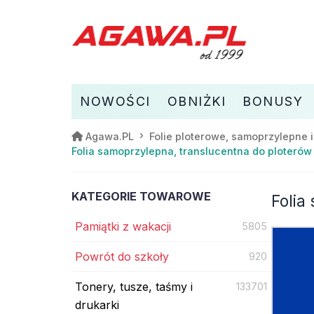
NOWOŚCI
OBNIŻKI
BONUSY
Agawa.PL
Folie ploterowe, samoprzylepne 
Folia samoprzylepna, translucentna do ploteró
KATEGORIE TOWAROWE
Folia
Pamiątki z wakacji
5805
Powrót do szkoły
920
Tonery, tusze, taśmy i
133701
drukarki