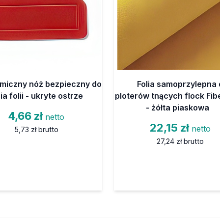
miczny nóż bezpieczny do
Folia samoprzylepna 
ia folii - ukryte ostrze
ploterów tnących flock Fib
- żółta piaskowa
4,66 zł
netto
22,15 zł
netto
5,73 zł
brutto
27,24 zł
brutto