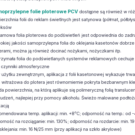
oprzylepne folie ploterowe PCV
dostępne są również w róż
erzchnia folii do reklam świetlnych jest satynowa (półmat, półb
leksów
lamowa folia ploterowa do podświetleń jest odpowiednia do zad
okiej jakości samoprzylepna folia do oklejania kasetonów dobrz
erami, można ją również docinać nożykami, nożyczkami itp.
rzymała folia do podświetlanych systemów reklamowych cechuje s
 czynniki atmosferyczne
 użytku zewnętrznym, aplikacja z folii kasetonowej wykazuje trwał
a witrażowa do plotera jest równomiernie pokryta bezbarwnym kl
a powierzchnia, na którą aplikuje się polimeryczną folią translu
rudzeń, najlepiej przy pomocy alkoholu. Świeżo malowane podłoż
kacją
o
omendowana temp. aplikacji: min. +8
C; odporność na temp.: od 
rność na rozciąganie: min. 130%; odporność na rozdarcie: min. 1
 sklejania: min. 16 N/25 mm (przy aplikacji na szkło akrylowe)