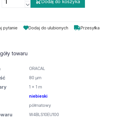
Dodaj do koszyka
j pytanie
Dodaj do ulubionych
Przesyłka
góły towaru
a
ORACAL
ść
80 µm
ary
1 x 1 m
niebieski
półmatowy
owaru
W4BLS10EU100