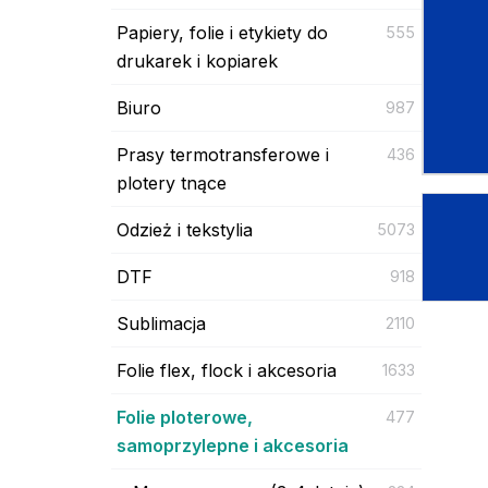
Papiery, folie i etykiety do
555
drukarek i kopiarek
Biuro
987
Prasy termotransferowe i
436
plotery tnące
Odzież i tekstylia
5073
DTF
918
Sublimacja
2110
Folie flex, flock i akcesoria
1633
Folie ploterowe,
477
samoprzylepne i akcesoria