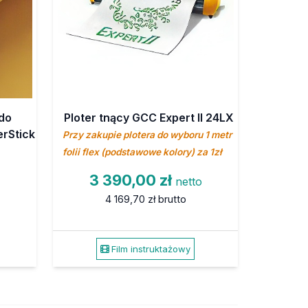
do
Ploter tnący GCC Expert II 24LX
erStick
Przy zakupie plotera do wyboru 1 metr
folii flex (podstawowe kolory) za 1zł
3 390,00 zł
netto
4 169,70 zł
brutto
Film instruktażowy