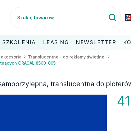
SZKOLENIA
LEASING
NEWSLETTER
K
i akcesoria
Translucentne - do reklamy świetlnej
w tnących ORACAL 8500-005
 samoprzylepna, translucentna do plote
41