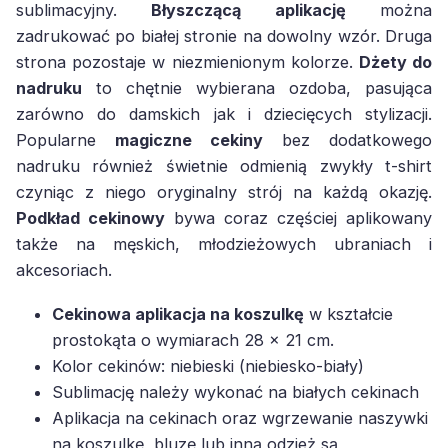
sublimacyjny.
Błyszczącą aplikację
można
zadrukować po białej stronie na dowolny wzór. Druga
strona pozostaje w niezmienionym kolorze.
Dżety do
nadruku
to chętnie wybierana ozdoba, pasująca
zarówno do damskich jak i dziecięcych stylizacji.
Popularne
magiczne cekiny
bez dodatkowego
nadruku również świetnie odmienią zwykły t-shirt
czyniąc z niego oryginalny strój na każdą okazję.
Podkład cekinowy
bywa coraz częściej aplikowany
także na męskich, młodzieżowych ubraniach i
akcesoriach.
Cekinowa aplikacja na koszulkę
w kształcie
prostokąta o wymiarach 28 x 21 cm.
Kolor cekinów: niebieski (niebiesko-biały)
Sublimację należy wykonać na białych cekinach
Aplikacja na cekinach oraz wgrzewanie naszywki
na koszulkę, bluzę lub inną odzież są