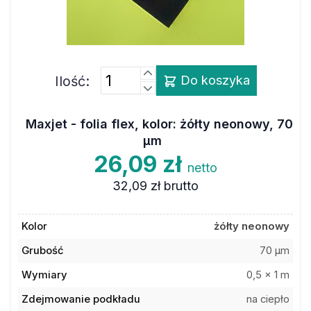
Ilość:
Do koszyka
Maxjet - folia flex, kolor: żółty neonowy, 70
µm
26,09 zł
netto
32,09 zł
brutto
Kolor
żółty neonowy
Grubość
70 µm
Wymiary
0,5 x 1 m
Zdejmowanie podkładu
na ciepło