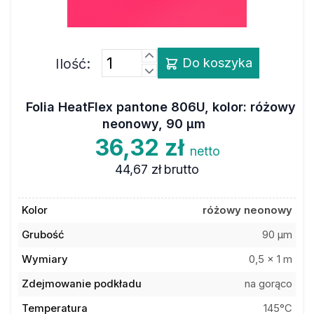
Ilość:
Do koszyka
Folia HeatFlex pantone 806U, kolor: różowy
neonowy, 90 µm
36,32 zł
netto
44,67 zł
brutto
Kolor
różowy neonowy
Grubość
90 µm
Wymiary
0,5 x 1 m
Zdejmowanie podkładu
na gorąco
Temperatura
145°C