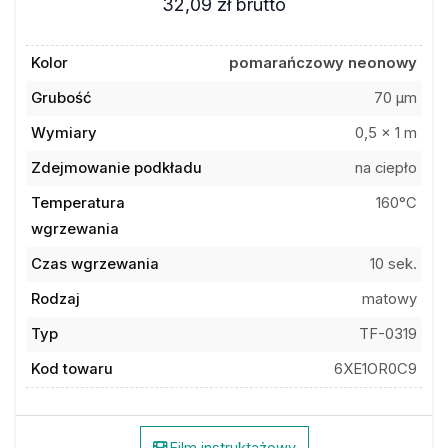
32,09 zł
brutto
Kolor
pomarańczowy neonowy
Grubość
70 µm
Wymiary
0,5 x 1 m
Zdejmowanie podkładu
na ciepło
Temperatura
160°C
wgrzewania
Czas wgrzewania
10 sek.
Rodzaj
matowy
Typ
TF-0319
Kod towaru
6XE1OR0C9
Film instruktażowy