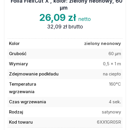
Folia FlexCut X , kolor: zielony neonowy, 60
µm
26,09 zł
netto
32,09 zł
brutto
Kolor
zielony neonowy
Grubość
60 µm
Wymiary
0,5 x 1 m
Zdejmowanie podkładu
na ciepło
Temperatura
160°C
wgrzewania
Czas wgrzewania
4 sek.
Rodzaj
satynowy
Kod towaru
6XX1GR0SR