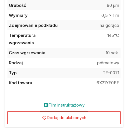
Grubość
90 µm
Wymiary
0,5 x 1 m
Zdejmowanie podkładu
na gorąco
Temperatura
145°C
wgrzewania
Czas wgrzewania
10 sek.
Rodzaj
półmatowy
Typ
TF-0071
Kod towaru
6X21YE0BF
Film instruktażowy
Dodaj do ulubionych