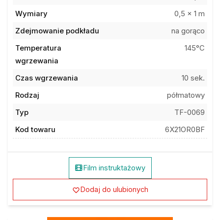
Wymiary
0,5 x 1 m
Zdejmowanie podkładu
na gorąco
Temperatura
145°C
wgrzewania
Czas wgrzewania
10 sek.
Rodzaj
półmatowy
Typ
TF-0069
Kod towaru
6X21OR0BF
Film instruktażowy
Dodaj do ulubionych