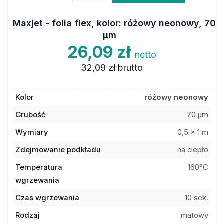
Maxjet - folia flex, kolor: różowy neonowy, 70
µm
26,09 zł
netto
32,09 zł
brutto
Kolor
różowy neonowy
Grubość
70 µm
Wymiary
0,5 x 1 m
Zdejmowanie podkładu
na ciepło
Temperatura
160°C
wgrzewania
Czas wgrzewania
10 sek.
Rodzaj
matowy