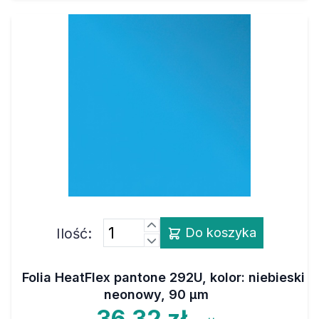
Ilość:
Do koszyka
Folia HeatFlex pantone 292U, kolor: niebieski
neonowy, 90 µm
36,32 zł