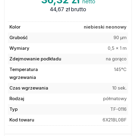
netto
44,67 zł
brutto
Kolor
niebieski neonowy
Grubość
90 µm
Wymiary
0,5 x 1 m
Zdejmowanie podkładu
na gorąco
Temperatura
145°C
wgrzewania
Czas wgrzewania
10 sek.
Rodzaj
półmatowy
Typ
TF-0116
Kod towaru
6X21BL0BF