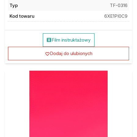
Typ
TF-0316
Kod towaru
6XE1PI0C9
Film instruktażowy
Dodaj do ulubionych