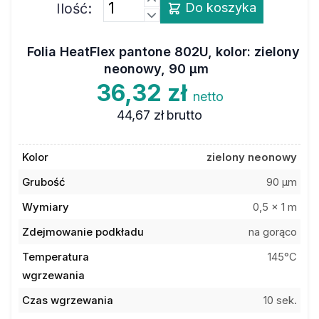
Ilość:
Do koszyka
Folia HeatFlex pantone 802U, kolor: zielony
neonowy, 90 µm
36,32 zł
netto
44,67 zł
brutto
Kolor
zielony neonowy
Grubość
90 µm
Wymiary
0,5 x 1 m
Zdejmowanie podkładu
na gorąco
Temperatura
145°C
wgrzewania
Czas wgrzewania
10 sek.