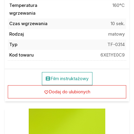
Temperatura
160°C
wgrzewania
Czas wgrzewania
10 sek.
Rodzaj
matowy
Typ
TF-0314
Kod towaru
6XE1YE0C9
Film instruktażowy
Dodaj do ulubionych