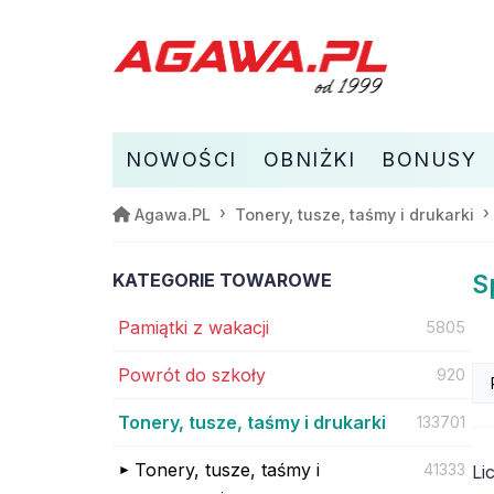
NOWOŚCI
OBNIŻKI
BONUSY
Agawa.PL
Tonery, tusze, taśmy i drukarki
KATEGORIE TOWAROWE
S
Pamiątki z wakacji
5805
Powrót do szkoły
920
Tonery, tusze, taśmy i drukarki
133701
Tonery, tusze, taśmy i
41333
Li