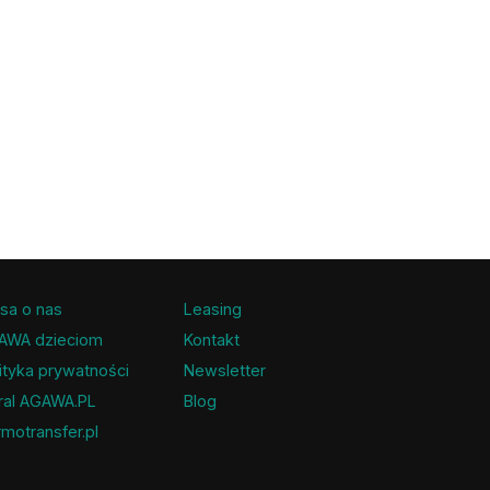
sa o nas
Leasing
AWA dzieciom
Kontakt
ityka prywatności
Newsletter
ral AGAWA.PL
Blog
motransfer.pl