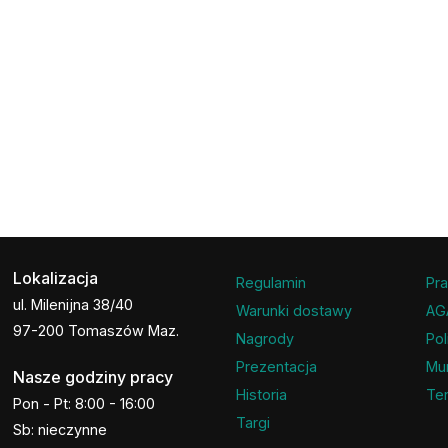
Lokalizacja
Regulamin
Pra
ul. Milenijna 38/40
Warunki dostawy
AG
97-200 Tomaszów Maz.
Nagrody
Pol
Prezentacja
Mu
Nasze godziny pracy
Historia
Ter
Pon - Pt: 8:00 - 16:00
Targi
Sb: nieczynne