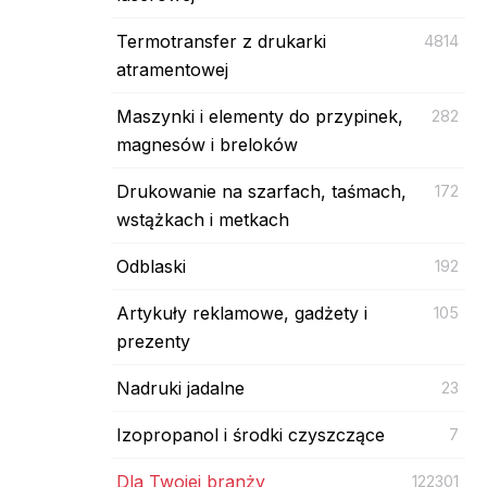
Termotransfer z drukarki
4814
atramentowej
Maszynki i elementy do przypinek,
282
magnesów i breloków
Drukowanie na szarfach, taśmach,
172
wstążkach i metkach
Odblaski
192
Artykuły reklamowe, gadżety i
105
prezenty
Nadruki jadalne
23
Izopropanol i środki czyszczące
7
Dla Twojej branży
122301