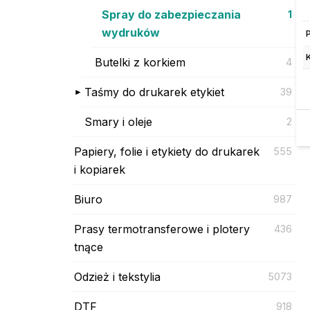
Spray do zabezpieczania
1
wydruków
Butelki z korkiem
4
Taśmy do drukarek etykiet
39
Smary i oleje
2
Papiery, folie i etykiety do drukarek
555
i kopiarek
Biuro
987
Prasy termotransferowe i plotery
436
tnące
Odzież i tekstylia
5073
DTF
918