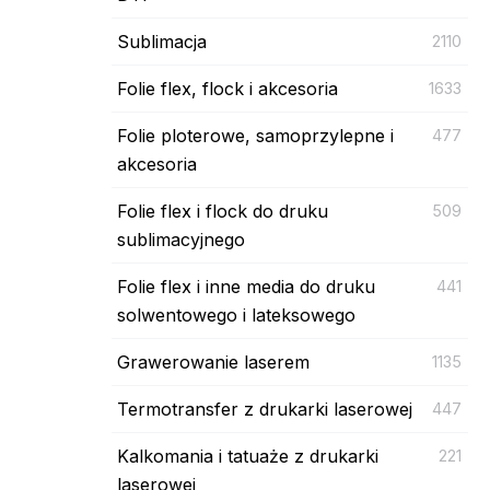
Sublimacja
2110
Folie flex, flock i akcesoria
1633
Folie ploterowe, samoprzylepne i
477
akcesoria
Folie flex i flock do druku
509
sublimacyjnego
Folie flex i inne media do druku
441
solwentowego i lateksowego
Grawerowanie laserem
1135
Termotransfer z drukarki laserowej
447
Kalkomania i tatuaże z drukarki
221
laserowej