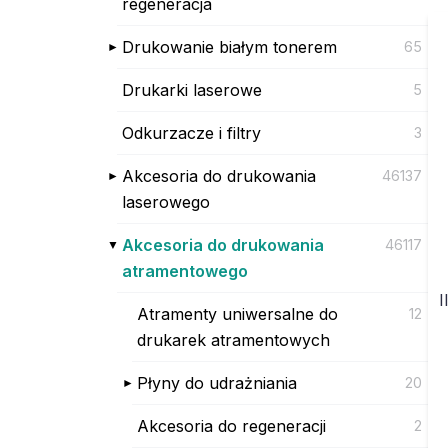
regeneracja
Drukowanie białym tonerem
65
Drukarki laserowe
5
Odkurzacze i filtry
3
Akcesoria do drukowania
46137
laserowego
Akcesoria do drukowania
46117
atramentowego
I
Atramenty uniwersalne do
12
drukarek atramentowych
Płyny do udrażniania
20
Akcesoria do regeneracji
2