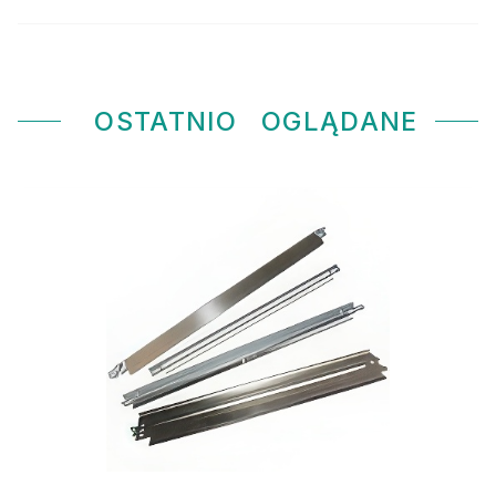
OSTATNIO
OGLĄDANE