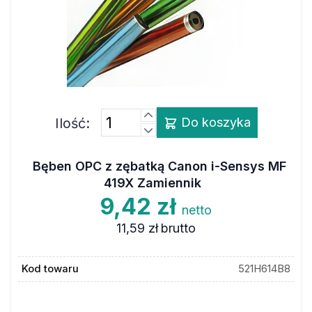
Ilość:
Do koszyka
Bęben OPC z zębatką Canon i-Sensys MF
419X Zamiennik
9,42 zł
netto
11,59 zł
brutto
Kod towaru
521H614B8