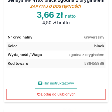
Sensys MF 419X black zgodna z oryginałem
ZAPYTAJ O DOSTĘPNOŚĆ!
3,66 zł
netto
4,50 zł
brutto
Nr oryginalny
uniwersalny
Kolor
black
Wydajność / Waga
zgodna z oryginałem
Kod towaru
581H558B8
Film instruktażowy
Dodaj do ulubionych