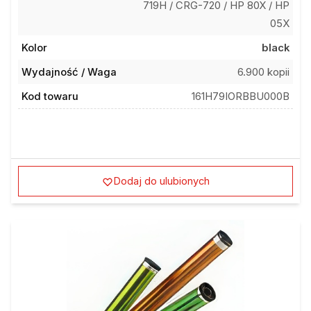
719H / CRG-720 / HP 80X / HP
05X
Kolor
black
Wydajność / Waga
6.900 kopii
Kod towaru
161H79IORBBU000B
Dodaj do ulubionych