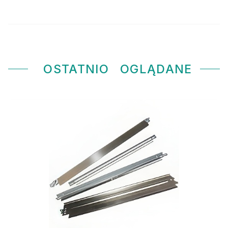
OSTATNIO
OGLĄDANE