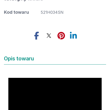
Kod towaru
521H034SN
Opis towaru