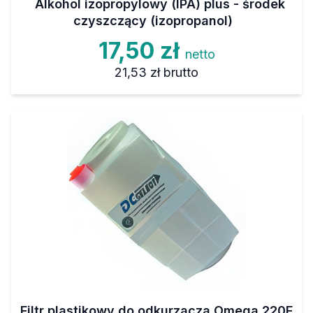
Alkohol izopropylowy (IPA) plus - środek
czyszczący (izopropanol)
17,50 zł
netto
21,53 zł
brutto
Filtr plastikowy do odkurzacza Omega 220F