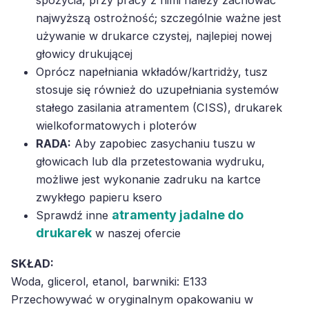
spożycia, przy pracy z nimi należy zachować
najwyższą ostrożność; szczególnie ważne jest
używanie w drukarce czystej, najlepiej nowej
głowicy drukującej
Oprócz napełniania wkładów/kartridży, tusz
stosuje się również do uzupełniania systemów
stałego zasilania atramentem (CISS), drukarek
wielkoformatowych i ploterów
RADA:
Aby zapobiec zasychaniu tuszu w
głowicach lub dla przetestowania wydruku,
możliwe jest wykonanie zadruku na kartce
zwykłego papieru ksero
atramenty jadalne do
Sprawdź inne
drukarek
w naszej ofercie
SKŁAD:
Woda, glicerol, etanol, barwniki: E133
Przechowywać w oryginalnym opakowaniu w