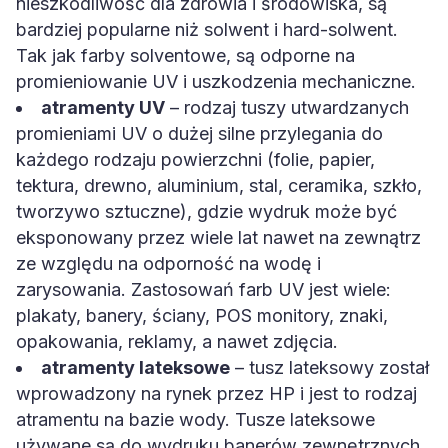
nieszkodliwość dla zdrowia i środowiska, są
bardziej popularne niż solwent i hard-solwent.
Tak jak farby solventowe, są odporne na
promieniowanie UV i uszkodzenia mechaniczne.
atramenty UV
– rodzaj tuszy utwardzanych
promieniami UV o dużej silne przylegania do
każdego rodzaju powierzchni (folie, papier,
tektura, drewno, aluminium, stal, ceramika, szkło,
tworzywo sztuczne), gdzie wydruk może być
eksponowany przez wiele lat nawet na zewnątrz
ze względu na odporność na wodę i
zarysowania. Zastosowań farb UV jest wiele:
plakaty, banery, ściany, POS monitory, znaki,
opakowania, reklamy, a nawet zdjęcia.
atramenty lateksowe
– tusz lateksowy został
wprowadzony na rynek przez HP i jest to rodzaj
atramentu na bazie wody. Tusze lateksowe
używane są do wydruku banerów zewnętrznych