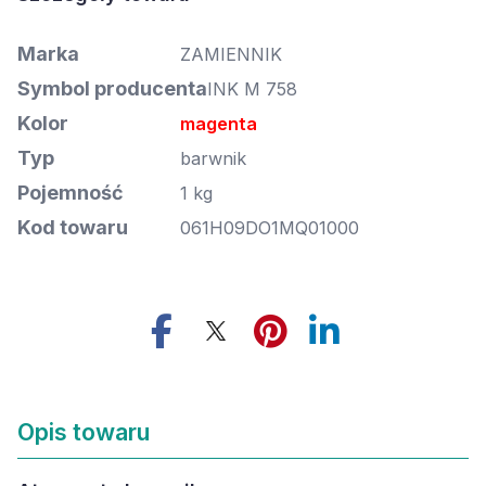
Marka
ZAMIENNIK
Symbol producenta
INK M 758
Kolor
magenta
Typ
barwnik
Pojemność
1 kg
Kod towaru
061H09DO1MQ01000
Opis towaru