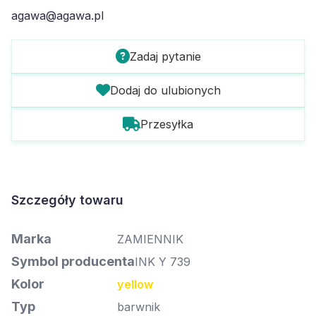
agawa@agawa.pl
Zadaj pytanie
Dodaj do ulubionych
Przesyłka
Szczegóły towaru
Marka
ZAMIENNIK
Symbol producenta
INK Y 739
Kolor
yellow
Typ
barwnik