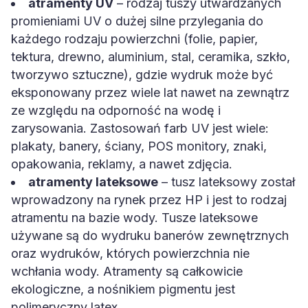
atramenty UV
– rodzaj tuszy utwardzanych
promieniami UV o dużej silne przylegania do
każdego rodzaju powierzchni (folie, papier,
tektura, drewno, aluminium, stal, ceramika, szkło,
tworzywo sztuczne), gdzie wydruk może być
eksponowany przez wiele lat nawet na zewnątrz
ze względu na odporność na wodę i
zarysowania. Zastosowań farb UV jest wiele:
plakaty, banery, ściany, POS monitory, znaki,
opakowania, reklamy, a nawet zdjęcia.
atramenty lateksowe
– tusz lateksowy został
wprowadzony na rynek przez HP i jest to rodzaj
atramentu na bazie wody. Tusze lateksowe
używane są do wydruku banerów zewnętrznych
oraz wydruków, których powierzchnia nie
wchłania wody. Atramenty są całkowicie
ekologiczne, a nośnikiem pigmentu jest
polimeryczny latex.