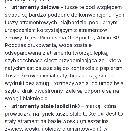
atramenty żelowe
– tusze te pod względem
składu są bardzo podobne do konwencjonalnych
tuszy atramentowych. Najbardziej popularnym
urządzeniem korzystającym z atramentów
żelowych jest Ricoh seria GelSprinter, Aficio SG.
Podczas drukowania, woda zostaje
odseparowana z atramentu tworząc lepką,
szybkoschnącą ciecz przypominająca żel, która
natychmiast osusza się po kontakcie z papierem.
Tusze żelowe niemal natychmiast dają suche
wydruki bez smug i rozmazywania, co umożliwia
szybki druk dwustronny. Żele są odporne są na
wodę i blaknięcie.
atramenty stałe (solid ink)
– marką, która
prowadziła na rynek tusze stałe to Xerox. Jest to
stały atrament na bazie wosku (mieszanina
żywicy, wosku i olejów pigmentowych ) w