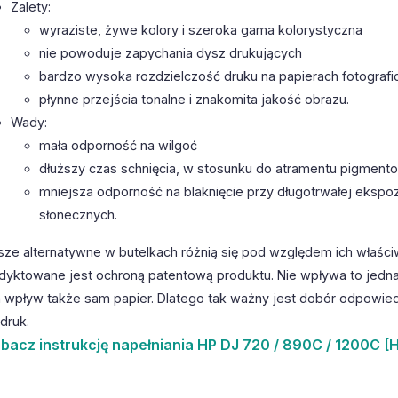
Zalety:
wyraziste, żywe kolory i szeroka gama kolorystyczna
nie powoduje zapychania dysz drukujących
bardzo wysoka rozdzielczość druku na papierach fotografi
płynne przejścia tonalne i znakomita jakość obrazu.
Wady:
mała odporność na wilgoć
dłuższy czas schnięcia, w stosunku do atramentu pigmen
mniejsza odporność na blaknięcie przy długotrwałej ekspoz
słonecznych.
sze alternatywne w butelkach różnią się pod względem ich właści
dyktowane jest ochroną patentową produktu. Nie wpływa to jedna
 wpływ także sam papier. Dlatego tak ważny jest dobór odpowiedn
druk.
bacz
instrukcję napełniania HP DJ 720 / 890C / 1200C [H