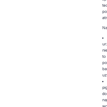
te
po
at
Na
ur
ni
to
po
ba
uz
pi
do
na
wo