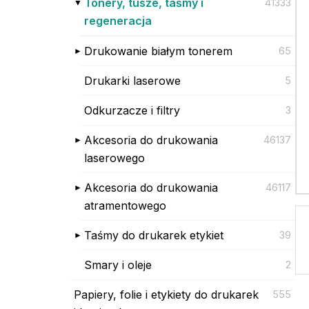
Tonery, tusze, taśmy i
41333
regeneracja
Drukowanie białym tonerem
65
Drukarki laserowe
5
Odkurzacze i filtry
3
Akcesoria do drukowania
46137
laserowego
Akcesoria do drukowania
46117
atramentowego
Taśmy do drukarek etykiet
39
Smary i oleje
2
Papiery, folie i etykiety do drukarek
555