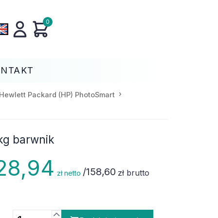
0
ONTAKT
Hewlett Packard (HP) PhotoSmart
 kg barwnik
28,94
/
158,60
zł brutto
zł netto