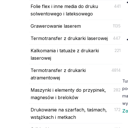
Folie flex i inne media do druku
441
solwentowego i lateksowego
Grawerowanie laserem
1135
Termotransfer z drukarki laserowej
447
Kalkomania i tatuaże z drukarki
221
laserowej
Termotransfer z drukarki
4814
atramentowej
Tu
po
Maszynki i elementy do przypinek,
282
ma
magnesów i breloków
wy
Drukowanie na szarfach, taśmach,
172
Zo
wstążkach i metkach