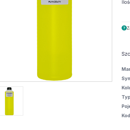
Iloś
Z
Szc
Ma
Sym
Kol
Ty
Poj
Kod