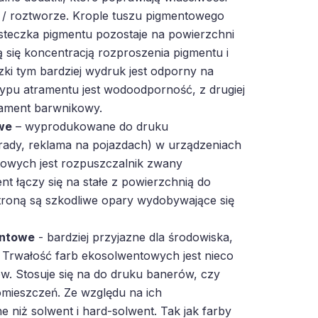
e / roztworze. Krople tuszu pigmentowego
ąsteczka pigmentu pozostaje na powierzchni
ą się koncentracją rozproszenia pigmentu i
zki tym bardziej wydruk jest odporny na
 typu atramentu jest wodoodporność, z drugiej
trament barwnikowy.
we
– wyprodukowane do druku
rady, reklama na pojazdach) w urządzeniach
owych jest rozpuszczalnik zwany
t łączy się na stałe z powierzchnią do
troną są szkodliwe opary wydobywające się
entowe
- bardziej przyjazne dla środowiska,
 Trwałość farb ekosolwentowych jest nieco
w. Stosuje się na do druku banerów, czy
mieszczeń. Ze względu na ich
e niż solwent i hard-solwent. Tak jak farby