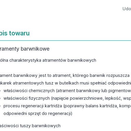
Udos
pis towaru
ramenty barwnikowe
ólna charakterystyka atramentów barwnikowych
rament barwnikowy jest to atrament, którego barwnik rozpuszcza s
ukarek atramentowych tusz w butelkach musi spełniać odpowied
właściwości chemicznych (atrament barwnikowy lub pigmentowy
właściwości fizycznych (napięcie powierzchniowe, lepkość, ws
procesu regeneracji kartridża (poprawny balans kartridża, kom
odpowiedni sprzęt do regeneracji)
aściwości tuszy barwnikowych