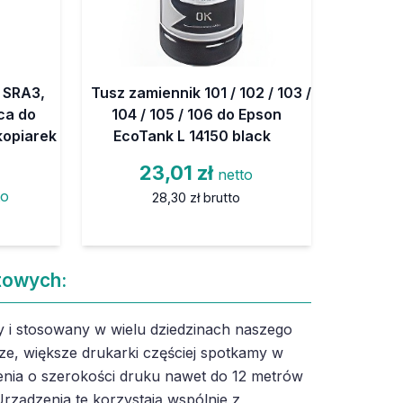
 SRA3,
Tusz zamiennik 101 / 102 / 103 /
ąca do
104 / 105 / 106 do Epson
kopiarek
EcoTank L 14150 black
23,01 zł
netto
to
28,30 zł
brutto
towych:
 i stosowany w wielu dziedzinach naszego
ze, większe drukarki częściej spotkamy w
nia o szerokości druku nawet do 12 metrów
rządzenia te korzystają wspólnie z