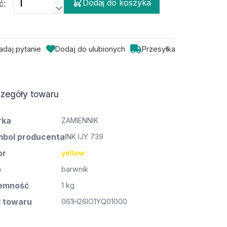
Dodaj do koszyka
ć:
adaj pytanie
Dodaj do ulubionych
Przesyłka
zegóły towaru
rka
ZAMIENNIK
bol producenta
INK IJY 739
or
yellow
p
barwnik
emność
1 kg
 towaru
061H26IO1YQ01000