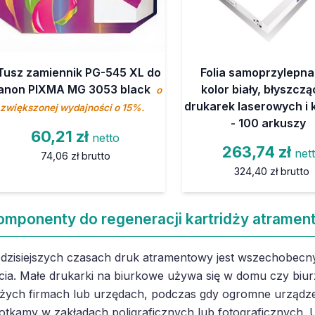
Tusz zamiennik PG-545 XL do
Folia samoprzylepna
anon PIXMA MG 3053 black
kolor biały, błyszcz
o
drukarek laserowych i 
zwiększonej wydajności o 15%.
- 100 arkuszy
60,21 zł
netto
263,74 zł
net
74,06 zł
brutto
324,40 zł
brutto
omponenty do regeneracji kartridży atramen
dzisiejszych czasach druk atramentowy jest wszechobecny
cia. Małe drukarki na biurkowe używa się w domu czy biur
żych firmach lub urzędach, podczas gdy ogromne urządze
otkamy w zakładach poligraficznych lub fotograficznych. U