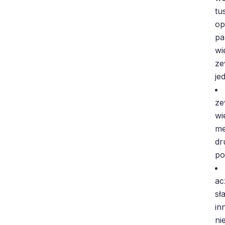
tu
op
pa
wi
ze
je
ze
wi
me
dr
po
ac
sł
in
ni