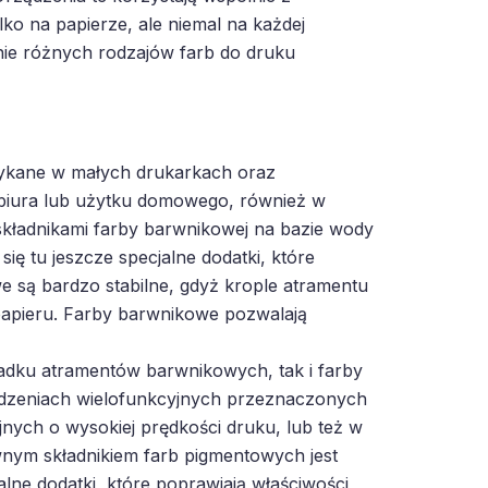
lko na papierze, ale niemal na każdej
ie różnych rodzajów farb do druku
tykane w małych drukarkach oraz
biura lub użytku domowego, również w
kładnikami farby barwnikowej na bazie wody
ię tu jeszcze specjalne dodatki, które
 są bardzo stabilne, gdyż krople atramentu
papieru. Farby barwnikowe pozwalają
adku atramentów barwnikowych, tak i farby
dzeniach wielofunkcyjnych przeznaczonych
ych o wysokiej prędkości druku, lub też w
ym składnikiem farb pigmentowych jest
lne dodatki, które poprawiają właściwości