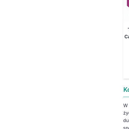
C
K
W 
ży
du
sp