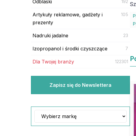
Odblaski
192
Sz
Artykuły reklamowe, gadżety i
105
P
prezenty
P
Nadruki jadalne
23
Izopropanol i środki czyszczące
7
P
Dla Twojej branży
122301
Zapisz się do Newslettera