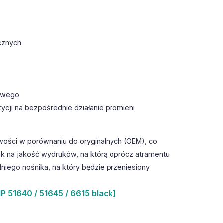
cznych
towego
ycji na bezpośrednie działanie promieni
wości w porównaniu do oryginalnych (OEM), co
k na jakość wydruków, na którą oprócz atramentu
iego nośnika, na który będzie przeniesiony
P 51640 / 51645 / 6615 black]