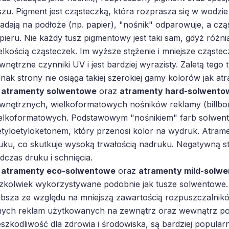
szu. Pigment jest cząsteczką, która rozprasza się w wodzi
adają na podłoże (np. papier), "nośnik" odparowuje, a cz
pieru. Nie każdy tusz pigmentowy jest taki sam, gdyż różni
elkością cząsteczek. Im wyższe stężenie i mniejsze cząstec
wnętrzne czynniki UV i jest bardziej wyrazisty. Zaletą tego
dnak strony nie osiąga takiej szerokiej gamy kolorów jak a
atramenty solwentowe
oraz
atramenty hard-solwento
wnętrznych, wielkoformatowych nośników reklamy (billbo
elkoformatowych. Podstawowym "nośnikiem" farb solwent
tyloetyloketonem, który przenosi kolor na wydruk. Atramen
uku, co skutkuje wysoką trwałością nadruku. Negatywną s
dczas druku i schnięcia.
atramenty eco-solwentowe
oraz
atramenty mild-solw
zkolwiek wykorzystywane podobnie jak tusze solwentowe.
absza ze względu na mniejszą zawartością rozpuszczalnikó
nych reklam użytkowanych na zewnątrz oraz wewnątrz po
eszkodliwość dla zdrowia i środowiska, są bardziej popularn