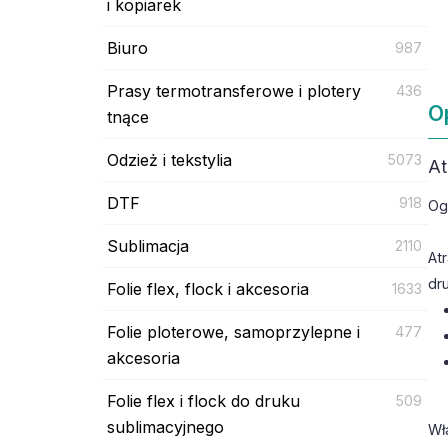
i kopiarek
Biuro
987
Prasy termotransferowe i plotery
436
O
tnące
Odzież i tekstylia
5073
At
DTF
918
Og
Sublimacja
2110
At
dr
Folie flex, flock i akcesoria
1633
Folie ploterowe, samoprzylepne i
477
akcesoria
Folie flex i flock do druku
509
sublimacyjnego
Wł