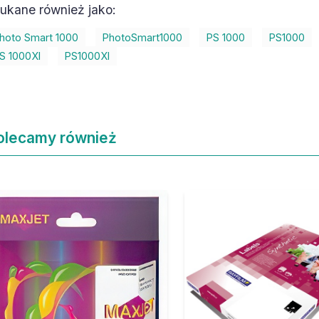
ukane również jako:
hoto Smart 1000
PhotoSmart1000
PS 1000
PS1000
S 1000XI
PS1000XI
olecamy również