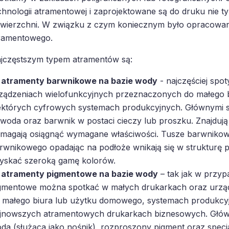
chnologii atramentowej i zaprojektowane są do druku nie ty
wierzchni. W związku z czym koniecznym było opracowan
ramentowego.
jczęstszym typem atramentów są:
atramenty barwnikowe na bazie wody
- najczęściej spo
ządzeniach wielofunkcyjnych przeznaczonych do małego 
ektórych cyfrowych systemach produkcyjnych. Głównymi s
 woda oraz barwnik w postaci cieczy lub proszku. Znajdują s
magają osiągnąć wymagane właściwości. Tusze barwnikowe
rwnikowego opadając na podłoże wnikają się w strukturę 
yskać szeroką gamę kolorów.
atramenty pigmentowe na bazie wody
– tak jak w przyp
gmentowe można spotkać w małych drukarkach oraz urzą
 małego biura lub użytku domowego, systemach produkcyjn
jnowszych atramentowych drukarkach biznesowych. Główn
da (służąca jako nośnik), rozproszony pigment oraz specja