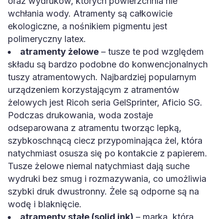
oraz wydruków, których powierzchnia nie
wchłania wody. Atramenty są całkowicie
ekologiczne, a nośnikiem pigmentu jest
polimeryczny latex.
atramenty żelowe
– tusze te pod względem
składu są bardzo podobne do konwencjonalnych
tuszy atramentowych. Najbardziej popularnym
urządzeniem korzystającym z atramentów
żelowych jest Ricoh seria GelSprinter, Aficio SG.
Podczas drukowania, woda zostaje
odseparowana z atramentu tworząc lepką,
szybkoschnącą ciecz przypominająca żel, która
natychmiast osusza się po kontakcie z papierem.
Tusze żelowe niemal natychmiast dają suche
wydruki bez smug i rozmazywania, co umożliwia
szybki druk dwustronny. Żele są odporne są na
wodę i blaknięcie.
atramenty stałe (solid ink)
– marką, która