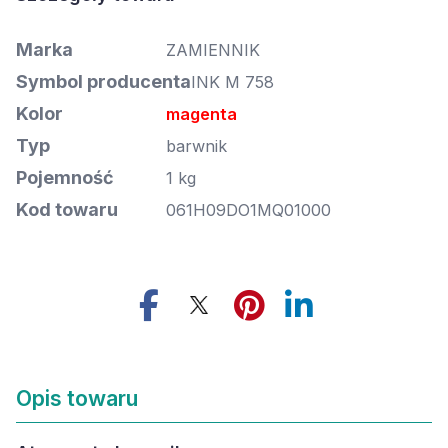
Marka
ZAMIENNIK
Symbol producenta
INK M 758
Kolor
magenta
Typ
barwnik
Pojemność
1 kg
Kod towaru
061H09DO1MQ01000
Opis towaru